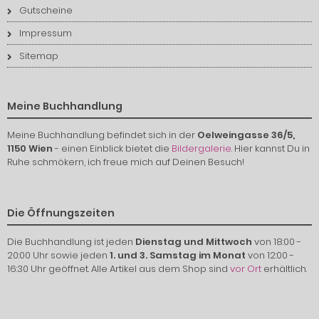
Gutscheine
Impressum
Sitemap
Meine Buchhandlung
Meine Buchhandlung befindet sich in der
Oelweingasse 36/5,
1150 Wien
- einen Einblick bietet die
Bildergalerie
. Hier kannst Du in
Ruhe schmökern, ich freue mich auf Deinen Besuch!
Die Öffnungszeiten
Die Buchhandlung ist jeden
Dienstag und Mittwoch
von 18:00 -
20:00 Uhr sowie jeden
1. und 3. Samstag im Monat
von 12:00 -
16:30 Uhr geöffnet. Alle Artikel aus dem Shop sind
vor Ort
erhältlich.