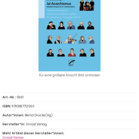
Für eine größere Ansicht Bild anklicken
Art.-Nr.:
5961
ISBN:
9783897712560
Autor*innen:
Bernd Drücke (Hg.)
Hersteller*in:
Unrast Verlag
Mehr Artikel dieser Hersteller*innen:
Unrast Verlag