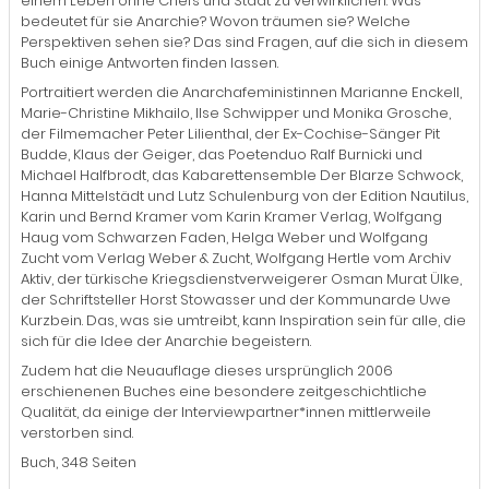
einem Leben ohne Chefs und Staat zu verwirklichen. Was
bedeutet für sie Anarchie? Wovon träumen sie? Welche
Perspektiven sehen sie? Das sind Fragen, auf die sich in diesem
Buch einige Antworten finden lassen.
Portraitiert werden die Anarchafeministinnen Marianne Enckell,
Marie-Christine Mikhailo, Ilse Schwipper und Monika Grosche,
der Filmemacher Peter Lilienthal, der Ex-Cochise-Sänger Pit
Budde, Klaus der Geiger, das Poetenduo Ralf Burnicki und
Michael Halfbrodt, das Kabarettensemble Der Blarze Schwock,
Hanna Mittelstädt und Lutz Schulenburg von der Edition Nautilus,
Karin und Bernd Kramer vom Karin Kramer Verlag, Wolfgang
Haug vom Schwarzen Faden, Helga Weber und Wolfgang
Zucht vom Verlag Weber & Zucht, Wolfgang Hertle vom Archiv
Aktiv, der türkische Kriegsdienstverweigerer Osman Murat Ülke,
der Schriftsteller Horst Stowasser und der Kommunarde Uwe
Kurzbein. Das, was sie umtreibt, kann Inspiration sein für alle, die
sich für die Idee der Anarchie begeistern.
Zudem hat die Neuauflage dieses ursprünglich 2006
erschienenen Buches eine besondere zeitgeschichtliche
Qualität, da einige der Interviewpartner*innen mittlerweile
verstorben sind.
Buch, 348 Seiten