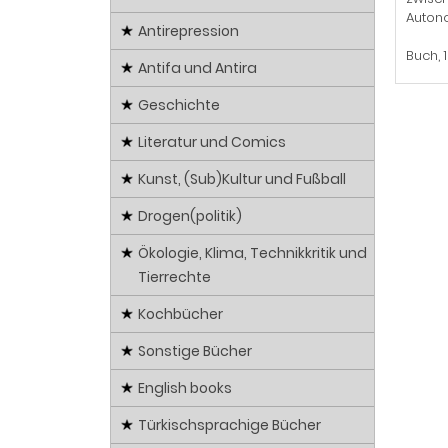
Auton
Antirepression
Buch, 
Antifa und Antira
Geschichte
Literatur und Comics
Kunst, (Sub)Kultur und Fußball
Drogen(politik)
Ökologie, Klima, Technikkritik und
Tierrechte
Kochbücher
Sonstige Bücher
English books
Türkischsprachige Bücher