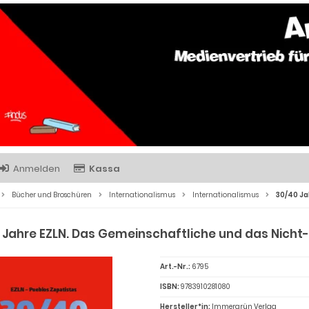
Anmelden
Kassa
Bücher und Broschüren
Internationalismus
Internationalismus
30/40 Ja
 Jahre EZLN. Das Gemeinschaftliche und das Nicht
Art.-Nr.:
6795
ISBN:
9783910281080
Hersteller*in:
Immergrün Verlag