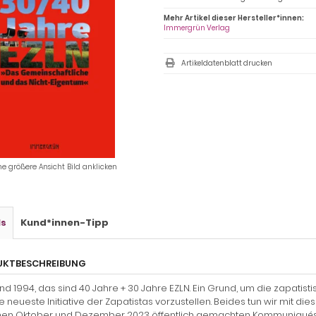
Mehr Artikel dieser Hersteller*innen:
Immergrün Verlag
Artikeldatenblatt drucken
ne größere Ansicht Bild anklicken
ls
Kund*innen-Tipp
UKTBESCHREIBUNG
nd 1994, das sind 40 Jahre + 30 Jahre EZLN. Ein Grund, um die zapa
e neueste Initiative der Zapatistas vorzustellen. Beides tun wir mit dies
en Oktober und Dezember 2023 öffentlich gemachten Kommuniqués – 