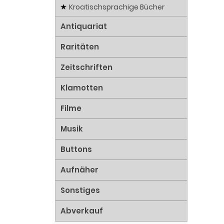
Kroatischsprachige Bücher
Antiquariat
Raritäten
Zeitschriften
Klamotten
Filme
Musik
Buttons
Aufnäher
Sonstiges
Abverkauf