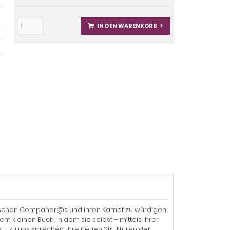
IN DEN WARENKORB
tistischen Compañer@s und ihren Kampf zu würdigen
em kleinen Buch, in dem sie selbst – mittels ihrer
zu uns sprechen, ihre neuen Strukturen der