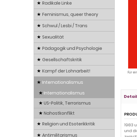
Radikale Linke
Feminismus, queer theory
Schwul / Lesbi / Trans
Sexualität
Pädagogik und Psychologie
Gesellschaftskritik
Kampf der Lohnarbeit!
Für ei
Internationalismus
Internationalismus
Detai
US-Politik, Terrorismus
Nahostkonflikt
PROD
Religion und Esoterikkritik
1983 u
und di
Antimilitarismus
zwisch