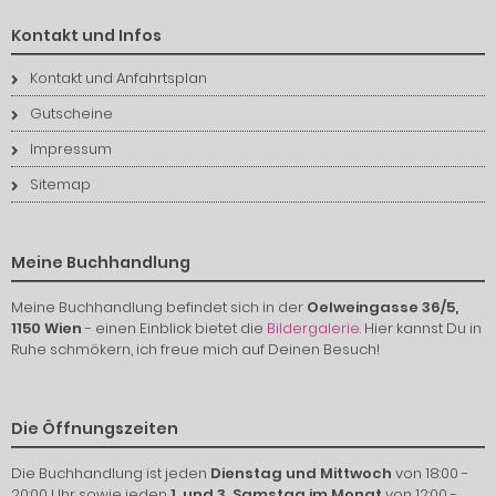
Kontakt und Infos
Kontakt und Anfahrtsplan
Gutscheine
Impressum
Sitemap
Meine Buchhandlung
Meine Buchhandlung befindet sich in der
Oelweingasse 36/5,
1150 Wien
- einen Einblick bietet die
Bildergalerie
. Hier kannst Du in
Ruhe schmökern, ich freue mich auf Deinen Besuch!
Die Öffnungszeiten
Die Buchhandlung ist jeden
Dienstag und Mittwoch
von 18:00 -
20:00 Uhr sowie jeden
1. und 3. Samstag im Monat
von 12:00 -