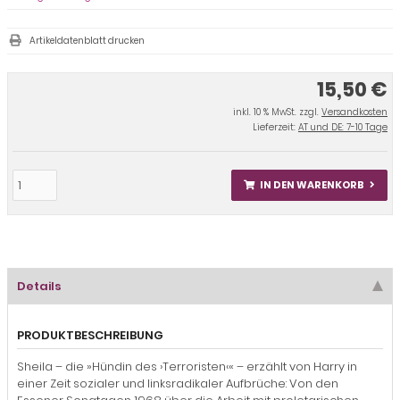
Artikeldatenblatt drucken
15,50 €
inkl. 10 % MwSt. zzgl.
Versandkosten
Lieferzeit:
AT und DE: 7-10 Tage
IN DEN WARENKORB
Details
PRODUKTBESCHREIBUNG
Sheila – die »Hündin des ›Terroristen‹« – erzählt von Harry in
einer Zeit sozialer und linksradikaler Aufbrüche: Von den