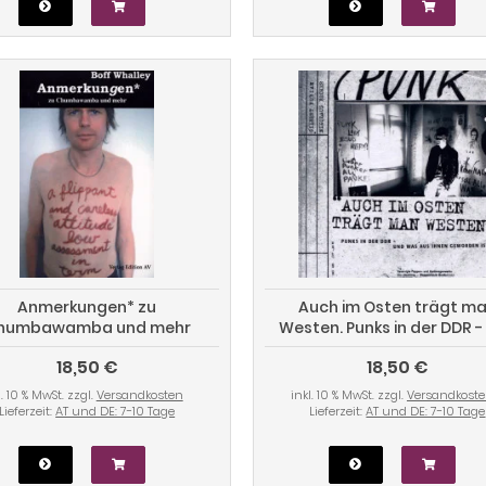
Anmerkungen* zu
Auch im Osten trägt m
humbawamba und mehr
Westen. Punks in der DDR -
was aus ihnen geworden 
18,50 €
18,50 €
l. 10 % MwSt. zzgl.
Versandkosten
inkl. 10 % MwSt. zzgl.
Versandkost
Lieferzeit:
AT und DE: 7-10 Tage
Lieferzeit:
AT und DE: 7-10 Tage