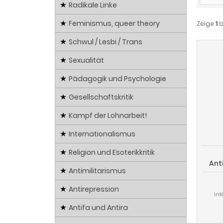
Radikale Linke
Feminismus, queer theory
Zeige
1
b
Schwul / Lesbi / Trans
Sexualität
Pädagogik und Psychologie
Gesellschaftskritik
Kampf der Lohnarbeit!
Internationalismus
Religion und Esoterikkritik
Ant
Antimilitarismus
Antirepression
ink
Antifa und Antira