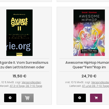
garde II. Vom Surrealismus
Awesome HipHop Human
 zu den LettristInnen oder
Queer*Fem*Rap im
ntikunst und Revolution
deutschsprachigen Ra
15,50 €
24,70 €
l. 10 % MwSt. zzgl.
Versandkosten
inkl. 10 % MwSt. zzgl.
Versandkost
eferzeit:
AT 3-4 Tage, DE 7-10 Tage
Lieferzeit:
AT und DE: 7-10 Tage