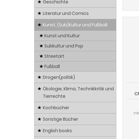
Geschichte
Literatur und Comics
Kunst, (Sub)Kultur und Fußball
Kunst und Kultur
Subkultur und Pop
Streetart
Fußball
Drogen(politik)
Ökologie, Klima, Technikkritik und
C
Tierrechte
Kochbücher
ink
Sonstige Bücher
English books