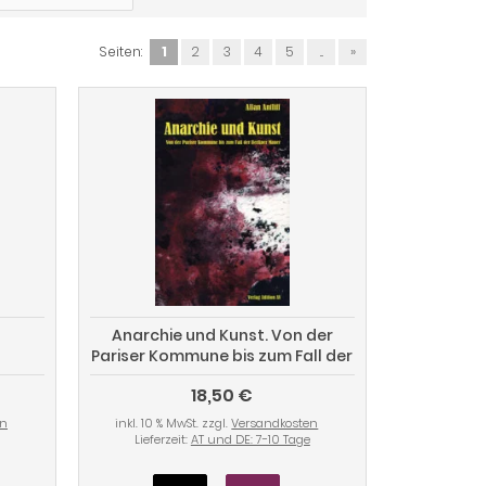
Seiten:
1
2
3
4
5
...
»
Anarchie und Kunst. Von der
Pariser Kommune bis zum Fall der
Berliner Mauer
18,50 €
en
inkl. 10 % MwSt. zzgl.
Versandkosten
Lieferzeit:
AT und DE: 7-10 Tage