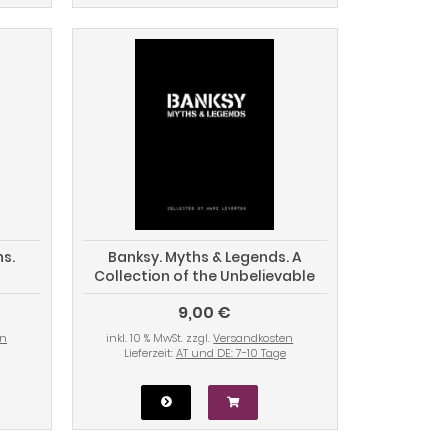
s.
Banksy. Myths & Legends. A
Collection of the Unbelievable
um
and the Incredible
9,00 €
en
inkl. 10 % MwSt. zzgl.
Versandkosten
Lieferzeit:
AT und DE: 7-10 Tage