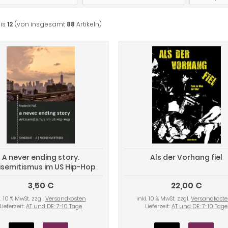
is
12
(von insgesamt
88
Artikeln)
A never ending story.
Als der Vorhang fiel
isemitismus im US Hip-Hop
3,50 €
22,00 €
l. 10 % MwSt. zzgl.
Versandkosten
inkl. 10 % MwSt. zzgl.
Versandkost
Lieferzeit:
AT und DE: 7-10 Tage
Lieferzeit:
AT und DE: 7-10 Tage