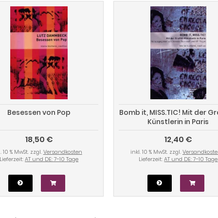
Besessen von Pop
Bomb it, MISS.TIC! Mit der Gra
Künstlerin in Paris
18,50 €
12,40 €
l. 10 % MwSt. zzgl.
Versandkosten
inkl. 10 % MwSt. zzgl.
Versandkost
Lieferzeit:
AT und DE: 7-10 Tage
Lieferzeit:
AT und DE: 7-10 Tage