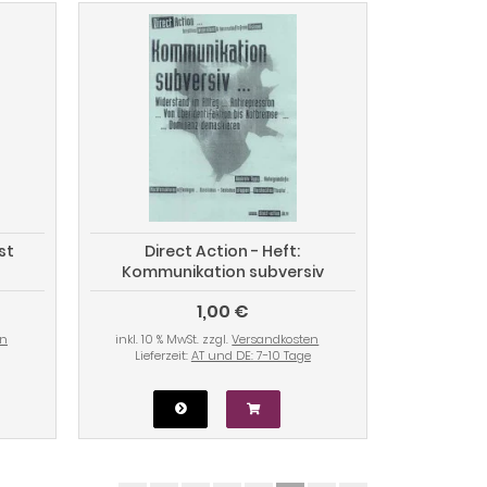
st
Direct Action - Heft:
Kommunikation subversiv
1,00 €
en
inkl. 10 % MwSt. zzgl.
Versandkosten
Lieferzeit:
AT und DE: 7-10 Tage