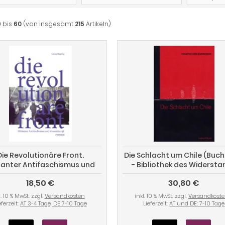
9
bis
60
(von insgesamt
215
Artikeln)
Die Revolutionäre Front.
Die Schlacht um Chile (Buc
itanter Antifaschismus und
- Bibliothek des Widerst
lassenkampf (Schweden)
Band 7)
18,50 €
30,80 €
l. 10 % MwSt. zzgl.
Versandkosten
inkl. 10 % MwSt. zzgl.
Versandkost
eferzeit:
AT 3-4 Tage, DE 7-10 Tage
Lieferzeit:
AT und DE: 7-10 Tage