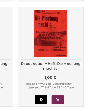
gnung
Direct Action - Heft: Die Mischung
machts!
1,00 €
en
inkl. 10 % MwSt. zzgl.
Versandkosten
age
Lieferzeit:
AT 3-4 Tage, DE 7-10 Tage