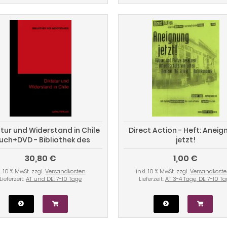
atur und Widerstand in Chile
Direct Action - Heft: Anei
uch+DVD - Bibliothek des
jetzt!
Widerstands Band 29)
30,80 €
1,00 €
l. 10 % MwSt. zzgl.
Versandkosten
inkl. 10 % MwSt. zzgl.
Versandkost
Lieferzeit:
AT und DE: 7-10 Tage
Lieferzeit:
AT 3-4 Tage, DE 7-10 T