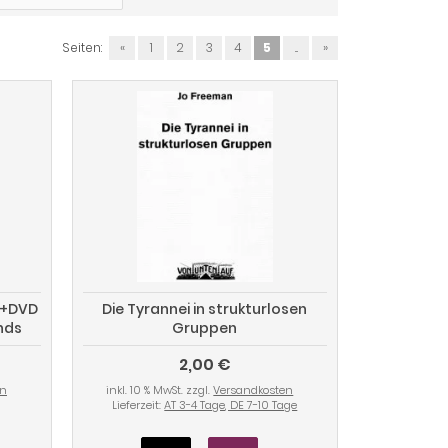
Seiten:
«
1
2
3
4
5
...
»
h+DVD
Die Tyrannei in strukturlosen
ands
Gruppen
2,00 €
en
inkl. 10 % MwSt. zzgl.
Versandkosten
Lieferzeit:
AT 3-4 Tage, DE 7-10 Tage