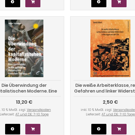
Die Überwindung der
Die weiße Arbeiterklasse, r
italistischen Moderne. Eine
Gefahren und linker Widers
nführung in die politische
Erfahrungen aus den U
13,20 €
2,50 €
losophie Abdullah Öcalans
l. 10 % MwSt. zzgl.
Versandkosten
inkl. 10 % MwSt. zzgl.
Versandkost
Lieferzeit:
AT und DE: 7-10 Tage
Lieferzeit:
AT und DE: 7-10 Tage