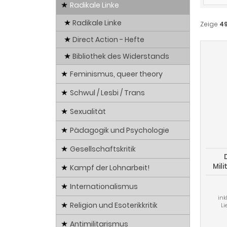
Radikale Linke
Radikale Linke
Zeige
4
Direct Action - Hefte
Bibliothek des Widerstands
Feminismus, queer theory
Schwul / Lesbi / Trans
Sexualität
Pädagogik und Psychologie
Gesellschaftskritik
Mil
Kampf der Lohnarbeit!
K
Internationalismus
ink
Religion und Esoterikkritik
Li
Antimilitarismus