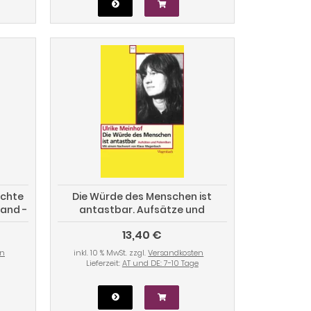
echte
Die Würde des Menschen ist
tand -
antastbar. Aufsätze und
SA
Polemiken
13,40 €
en
inkl. 10 % MwSt. zzgl.
Versandkosten
Lieferzeit:
AT und DE: 7-10 Tage