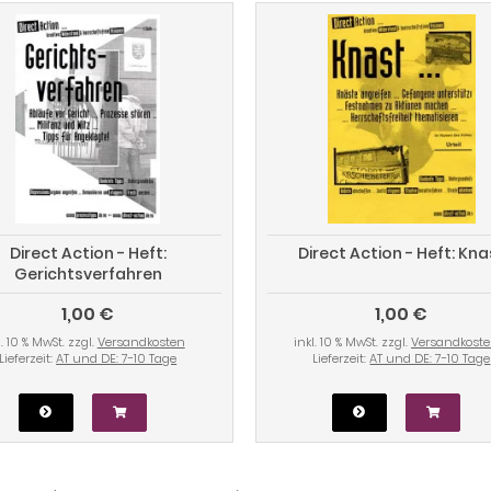
Direct Action - Heft:
Direct Action - Heft: Kna
Gerichtsverfahren
1,00 €
1,00 €
l. 10 % MwSt. zzgl.
Versandkosten
inkl. 10 % MwSt. zzgl.
Versandkost
Lieferzeit:
AT und DE: 7-10 Tage
Lieferzeit:
AT und DE: 7-10 Tage