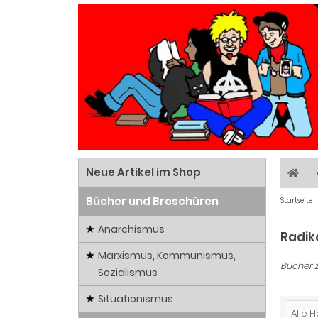
Neue Artikel im Shop
Bücher und Broschüren
Startseite
Anarchismus
Radik
Marxismus, Kommunismus,
Bücher z
Sozialismus
Situationismus
Alle H