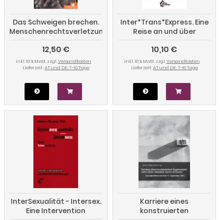
Das Schweigen brechen.
Inter*Trans*Express. Eine
Menschenrechtsverletzungen
Reise an und über
aufgrund sexueller
Geschlechtergrenzen
12,50 €
10,10 €
Orientierung
inkl. 10 % MwSt. zzgl.
Versandkosten
inkl. 10 % MwSt. zzgl.
Versandkosten
Lieferzeit:
AT und DE: 7-10 Tage
Lieferzeit:
AT und DE: 7-10 Tage
InterSexualität - Intersex.
Karriere eines
Eine Intervention
konstruierten
Gegensatzes: Zehn Jahre