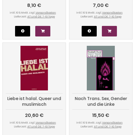
8,10 €
7,00 €
"Muslime versus Schwule".
Sexualpolitiken seit dem
inkl. 10 % MwSt. zzgl.
Versandkosten
inkl. 10 % MwSt. zzgl.
Versandkosten
11. September.
Lieferzeit:
AT und DE: 7-10 Tage
Lieferzeit:
AT und DE: 7-10 Tage
Liebe ist halal. Queer und
Nach Trans. Sex, Gender
muslimisch
und die Linke
20,60 €
15,50 €
inkl. 10 % MwSt. zzgl.
Versandkosten
inkl. 10 % MwSt. zzgl.
Versandkosten
Lieferzeit:
AT und DE: 7-10 Tage
Lieferzeit:
AT und DE: 7-10 Tage