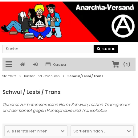
SUCHE
Kassa
(
1
)
Startseite
Bücher und Broschüren
Schwul / Lesbi / Trans
Schwul / Lesbi / Trans
Queeres zur heterosexuellen Norm: Schwule, Lesben, Transgender
und der Kampf gegen Homophobie und Transphobie
Alle Hersteller*innen
Sortieren nach ...