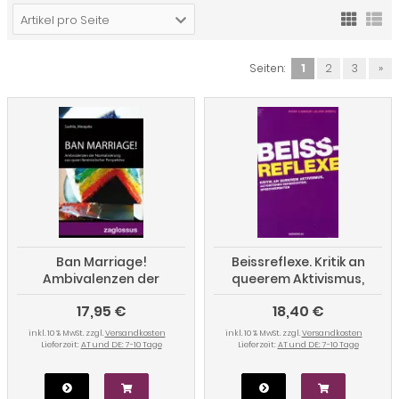
Artikel pro Seite
Seiten:
1
2
3
»
Ban Marriage!
Beissreflexe. Kritik an
Ambivalenzen der
queerem Aktivismus,
Normalisierung aus
autoritären Sehnsüchten,
17,95 €
18,40 €
queer-feministischer
Sprechverboten
Perspektive
inkl. 10 % MwSt. zzgl.
Versandkosten
inkl. 10 % MwSt. zzgl.
Versandkosten
Lieferzeit:
AT und DE: 7-10 Tage
Lieferzeit:
AT und DE: 7-10 Tage