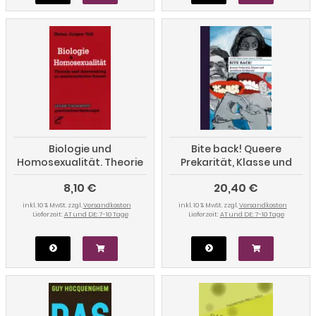
Biologie und
Bite back! Queere
Homosexualität. Theorie
Prekarität, Klasse und
und Anwendung im
unteilbare Solidarität
8,10 €
20,40 €
gesellschaftlichen
Kontext
inkl. 10 % MwSt. zzgl.
Versandkosten
inkl. 10 % MwSt. zzgl.
Versandkosten
Lieferzeit:
AT und DE: 7-10 Tage
Lieferzeit:
AT und DE: 7-10 Tage