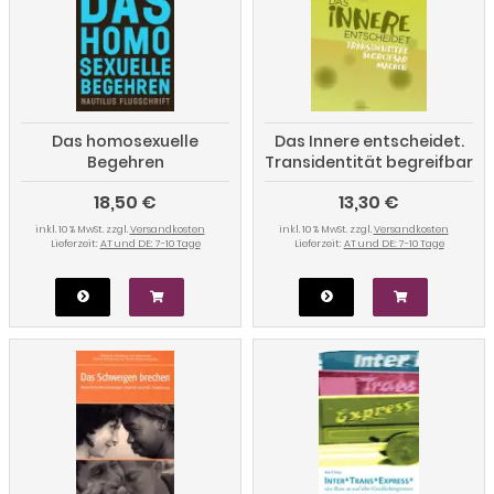
Das homosexuelle
Das Innere entscheidet.
Begehren
Transidentität begreifbar
machen
18,50 €
13,30 €
inkl. 10 % MwSt. zzgl.
Versandkosten
inkl. 10 % MwSt. zzgl.
Versandkosten
Lieferzeit:
AT und DE: 7-10 Tage
Lieferzeit:
AT und DE: 7-10 Tage