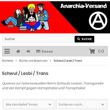
SUCHE
Kassa
(
1
)
Startseite
Bücher und Broschüren
Schwul / Lesbi / Trans
Schwul / Lesbi / Trans
Queeres zur heterosexuellen Norm: Schwule, Lesben, Transgender
und der Kampf gegen Homophobie und Transphobie
Alle Hersteller*innen
Sortieren nach ...