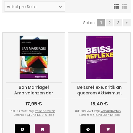
Artikel pro Seite
Seiten:
1
2
3
»
Ban Marriage!
Beissreflexe. Kritik an
Ambivalenzen der
queerem Aktivismus,
Normalisierung aus
autoritären Sehnsüchten,
17,95 €
18,40 €
queer-feministischer
Sprechverboten
Perspektive
inkl. 10 % MwSt. zzgl.
Versandkosten
inkl. 10 % MwSt. zzgl.
Versandkosten
Lieferzeit:
AT und DE: 7-10 Tage
Lieferzeit:
AT und DE: 7-10 Tage