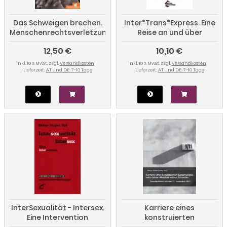
Das Schweigen brechen.
Inter*Trans*Express. Eine
Menschenrechtsverletzungen
Reise an und über
aufgrund sexueller
Geschlechtergrenzen
12,50 €
10,10 €
Orientierung
inkl. 10 % MwSt. zzgl.
Versandkosten
inkl. 10 % MwSt. zzgl.
Versandkosten
Lieferzeit:
AT und DE: 7-10 Tage
Lieferzeit:
AT und DE: 7-10 Tage
InterSexualität - Intersex.
Karriere eines
Eine Intervention
konstruierten
Gegensatzes: Zehn Jahre