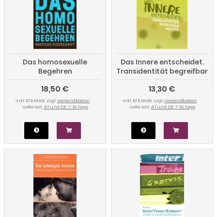
Das homosexuelle
Das Innere entscheidet.
Begehren
Transidentität begreifbar
machen
18,50 €
13,30 €
inkl. 10 % MwSt. zzgl.
Versandkosten
inkl. 10 % MwSt. zzgl.
Versandkosten
Lieferzeit:
AT und DE: 7-10 Tage
Lieferzeit:
AT und DE: 7-10 Tage