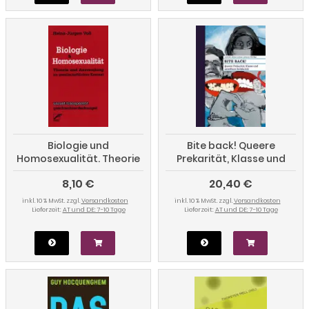
Biologie und
Bite back! Queere
Homosexualität. Theorie
Prekarität, Klasse und
und Anwendung im
unteilbare Solidarität
8,10 €
20,40 €
gesellschaftlichen
Kontext
inkl. 10 % MwSt. zzgl.
Versandkosten
inkl. 10 % MwSt. zzgl.
Versandkosten
Lieferzeit:
AT und DE: 7-10 Tage
Lieferzeit:
AT und DE: 7-10 Tage