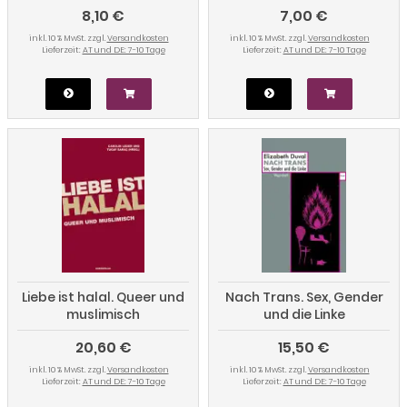
8,10 €
7,00 €
"Muslime versus Schwule".
Sexualpolitiken seit dem
inkl. 10 % MwSt. zzgl.
Versandkosten
inkl. 10 % MwSt. zzgl.
Versandkosten
11. September.
Lieferzeit:
AT und DE: 7-10 Tage
Lieferzeit:
AT und DE: 7-10 Tage
Liebe ist halal. Queer und
Nach Trans. Sex, Gender
muslimisch
und die Linke
20,60 €
15,50 €
inkl. 10 % MwSt. zzgl.
Versandkosten
inkl. 10 % MwSt. zzgl.
Versandkosten
Lieferzeit:
AT und DE: 7-10 Tage
Lieferzeit:
AT und DE: 7-10 Tage