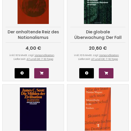
Der anhaltende Reiz des
Die globale
Nationalismus
Überwachung: Der Fall
Snowden, die
4,00 €
20,60 €
amerikanischen
Geheimdienste und die
inkl. 10 % MwSt. zzgl.
Versandkosten
inkl. 10 % MwSt. zzgl.
Versandkosten
Folgen
Lieferzeit:
AT und DE: 7-10 Tage
Lieferzeit:
AT und DE: 7-10 Tage