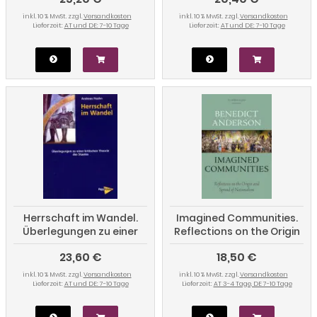
Herrschaftskritik
inkl. 10 % MwSt. zzgl.
Versandkosten
inkl. 10 % MwSt. zzgl.
Versandkosten
Lieferzeit:
AT und DE: 7-10 Tage
Lieferzeit:
AT und DE: 7-10 Tage
Herrschaft im Wandel.
Imagined Communities.
Überlegungen zu einer
Reflections on the Origin
kritischen Theorie des
and Spread of
23,60 €
18,50 €
Staates
Nationalism
inkl. 10 % MwSt. zzgl.
Versandkosten
inkl. 10 % MwSt. zzgl.
Versandkosten
Lieferzeit:
AT und DE: 7-10 Tage
Lieferzeit:
AT 3-4 Tage, DE 7-10 Tage