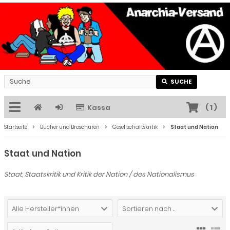
SUCHE
Kassa
(
1
)
Startseite
Bücher und Broschüren
Gesellschaftskritik
Staat und Nation
Staat und Nation
Staat, Staatskritik und Kritik der Nation / des Nationalismus
Alle Hersteller*innen
Sortieren nach ...