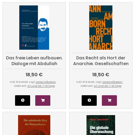
Das freie Leben aufbauen.
Das Recht als Hort der
Dialoge mit Abdullah
Anarchie. Gesellschaften
Öcalan
ohne Herrschaft und
18,50 €
18,50 €
Staat
inkl. 10 % MwSt. zzgl.
Versandkosten
inkl. 10 % MwSt. zzgl.
Versandkosten
Lieferzeit:
AT und DE: 7-10 Tage
Lieferzeit:
AT und DE: 7-10 Tage