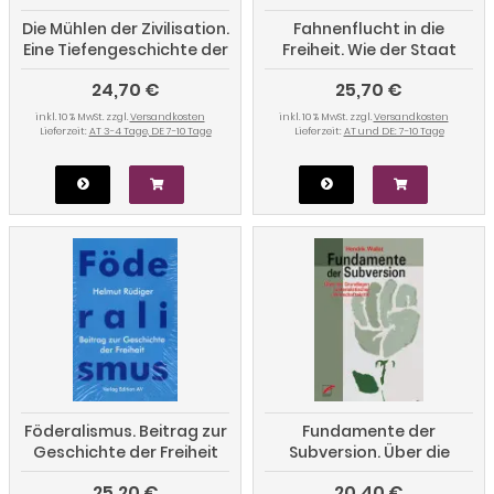
Die Mühlen der Zivilisation.
Fahnenflucht in die
Eine Tiefengeschichte der
Freiheit. Wie der Staat
frühesten Staaten
sich seine Feinde schuf.
24,70 €
25,70 €
Eine Globalgeschichte
der Demokratie
inkl. 10 % MwSt. zzgl.
Versandkosten
inkl. 10 % MwSt. zzgl.
Versandkosten
Lieferzeit:
AT 3-4 Tage, DE 7-10 Tage
Lieferzeit:
AT und DE: 7-10 Tage
Föderalismus. Beitrag zur
Fundamente der
Geschichte der Freiheit
Subversion. Über die
Grundlagen
25,20 €
20,40 €
materialistischer