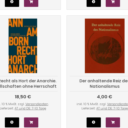
echt als Hort der Anarchie.
Der anhaltende Reiz de
llschaften ohne Herrschaft
Nationalismus
und Staat
18,50 €
4,00 €
l. 10 % MwSt. zzgl.
Versandkosten
inkl. 10 % MwSt. zzgl.
Versandkost
Lieferzeit:
AT und DE: 7-10 Tage
Lieferzeit:
AT und DE: 7-10 Tage