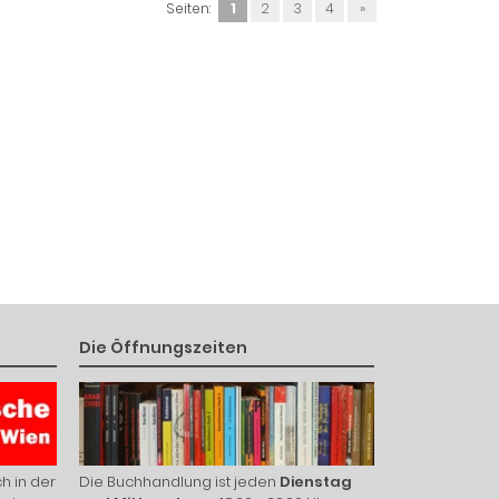
Seiten:
1
2
3
4
»
Die Öffnungszeiten
h in der
Die Buchhandlung ist jeden
Dienstag