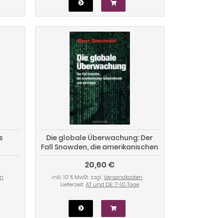
s
Die globale Überwachung: Der
Fall Snowden, die amerikanischen
Geheimdienste und die Folgen
20,60 €
en
inkl. 10 % MwSt. zzgl.
Versandkosten
Lieferzeit:
AT und DE: 7-10 Tage