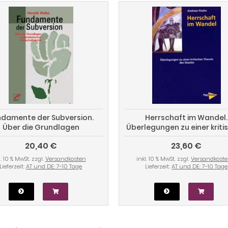
ndamente der Subversion.
Herrschaft im Wandel.
Über die Grundlagen
Überlegungen zu einer kriti
materialistischer
Theorie des Staates
20,40 €
23,60 €
Herrschaftskritik
l. 10 % MwSt. zzgl.
Versandkosten
inkl. 10 % MwSt. zzgl.
Versandkost
Lieferzeit:
AT und DE: 7-10 Tage
Lieferzeit:
AT und DE: 7-10 Tage