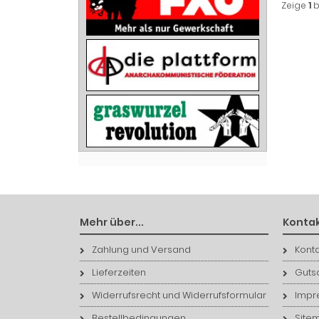
Zeige
1
b
Mehr über...
Kontak
Zahlung und Versand
Konta
Lieferzeiten
Guts
Widerrufsrecht und Widerrufsformular
Impr
Bestellbedingungen
Site