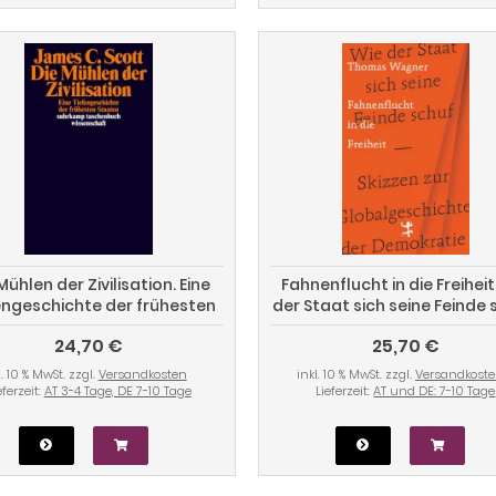
Mühlen der Zivilisation. Eine
Fahnenflucht in die Freiheit
engeschichte der frühesten
der Staat sich seine Feinde 
Staaten
Eine Globalgeschichte d
24,70 €
25,70 €
Demokratie
l. 10 % MwSt. zzgl.
Versandkosten
inkl. 10 % MwSt. zzgl.
Versandkost
eferzeit:
AT 3-4 Tage, DE 7-10 Tage
Lieferzeit:
AT und DE: 7-10 Tage