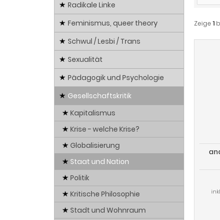
Radikale Linke
Feminismus, queer theory
Zeige
1
b
Schwul / Lesbi / Trans
Sexualität
Pädagogik und Psychologie
Gesellschaftskritik
Kapitalismus
Krise - welche Krise?
Globalisierung
an
Staat und Nation
Politik
ink
Kritische Philosophie
Stadt und Wohnraum