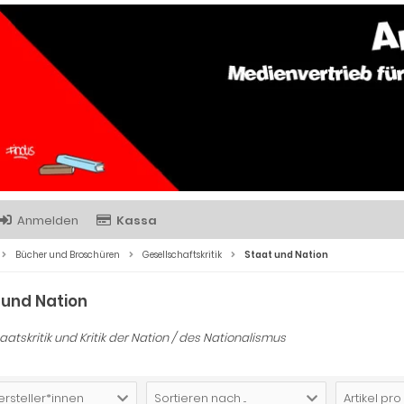
Anmelden
Kassa
Bücher und Broschüren
Gesellschaftskritik
Staat und Nation
 und Nation
taatskritik und Kritik der Nation / des Nationalismus
ersteller*innen
Sortieren nach ...
Artikel pro