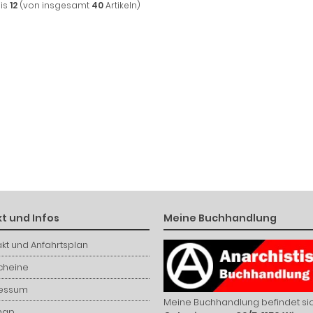
is
12
(von insgesamt
40
Artikeln)
t und Infos
Meine Buchhandlung
kt und Anfahrtsplan
cheine
essum
Meine Buchhandlung befindet sic
map