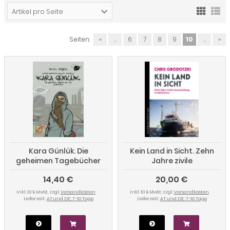
Artikel pro Seite
Seiten:
«
...
6
7
8
9
10
...
»
Kara Günlük. Die
Kein Land in Sicht. Zehn
geheimen Tagebücher
Jahre zivile
des Sesperado
Seenotrettung im
14,40 €
20,00 €
Mittelmeer
inkl. 10 % MwSt. zzgl.
Versandkosten
inkl. 10 % MwSt. zzgl.
Versandkosten
Lieferzeit:
AT und DE: 7-10 Tage
Lieferzeit:
AT und DE: 7-10 Tage