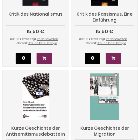
Kritik des Nationalismus
Kritik des Rassismus. Eine
Einführung
15,50 €
15,50 €
inkl. 10 % MwSt. zzgl.
Versandkosten
inkl. 10 % MwSt. zzgl.
Versandkosten
Lieferzeit:
AT und DE: 7-10 Tage
Lieferzeit:
AT und DE: 7-10 Tage
Kurze Geschichte der
Kurze Geschichte der
Antisemitismusdebatte in
Migration
der deutschen Linken