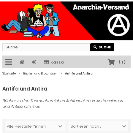
SUCHE
Kassa
(
1
)
Startseite
Bücher und Broschüren
Antifa und Antira
Antifa und Antira
Bücher zu den Themenbereichen Antifaschismus, Antirassismus
und Antisemitismus
Alle Hersteller*innen
Sortieren nach ...