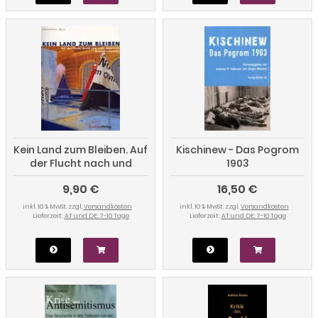
Kein Land zum Bleiben. Auf
Kischinew - Das Pogrom
der Flucht nach und
1903
durch Österreich. 17
9,90 €
16,50 €
Porträts
inkl. 10 % MwSt. zzgl.
Versandkosten
inkl. 10 % MwSt. zzgl.
Versandkosten
Lieferzeit:
AT und DE: 7-10 Tage
Lieferzeit:
AT und DE: 7-10 Tage