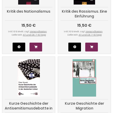
Kritik des Nationalismus
Kritik des Rassismus. Eine
Einführung
15,50 €
15,50 €
inkl. 10 % MwSt. zzgl.
Versandkosten
inkl. 10 % MwSt. zzgl.
Versandkosten
Lieferzeit:
AT und DE: 7-10 Tage
Lieferzeit:
AT und DE: 7-10 Tage
Kurze Geschichte der
Kurze Geschichte der
Antisemitismusdebatte in
Migration
der deutschen Linken