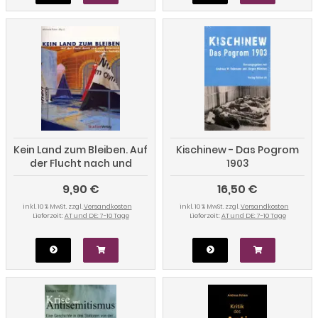
Kein Land zum Bleiben. Auf
Kischinew - Das Pogrom
der Flucht nach und
1903
durch Österreich. 17
9,90 €
16,50 €
Porträts
inkl. 10 % MwSt. zzgl.
Versandkosten
inkl. 10 % MwSt. zzgl.
Versandkosten
Lieferzeit:
AT und DE: 7-10 Tage
Lieferzeit:
AT und DE: 7-10 Tage