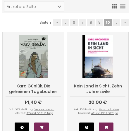
Artikel pro Seite
Seiten:
«
...
6
7
8
9
10
...
»
Kara Günlük. Die
Kein Land in Sicht. Zehn
geheimen Tagebücher
Jahre zivile
des Sesperado
Seenotrettung im
14,40 €
20,00 €
Mittelmeer
inkl. 10 % MwSt. zzgl.
Versandkosten
inkl. 10 % MwSt. zzgl.
Versandkosten
Lieferzeit:
AT und DE: 7-10 Tage
Lieferzeit:
AT und DE: 7-10 Tage