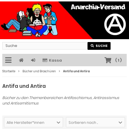
SUCHE
Kassa
(
1
)
Startseite
Bücher und Broschüren
Antifa und Antira
Antifa und Antira
Bücher zu den Themenbereichen Antifaschismus, Antirassismus
und Antisemitismus
Alle Hersteller*innen
Sortieren nach ...