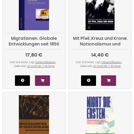
Migrationen. Globale
Mit Pfeil, Kreuz und Krone.
Entwicklungen seit 1850
Nationalismus und
autoritäre
17,80 €
14,40 €
Krisenbewältigung in
Ungarn
inkl. 10 % MwSt. zzgl.
Versandkosten
inkl. 10 % MwSt. zzgl.
Versandkosten
Lieferzeit:
AT und DE: 7-10 Tage
Lieferzeit:
AT und DE: 7-10 Tage