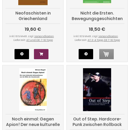
Neofaschisten in
Nicht die Ersten.
Griechenland
Bewegungsgeschichten
von Queers of Colour in
19,60 €
18,50 €
Deutschland
inkl. 10 % MwSt. zzgl.
Versandkosten
inkl. 10 % MwSt. zzgl.
Versandkosten
Lieferzeit:
AT und DE: 7-10 Tage
Lieferzeit:
AT 3-4 Tage, DE 7-10 Tage
Noch einmal: Gegen
Out of Step. Hardcore-
Apion! Der neue kulturelle
Punk zwischen Rollback
Antisemitismus aus der
und neonazistischer