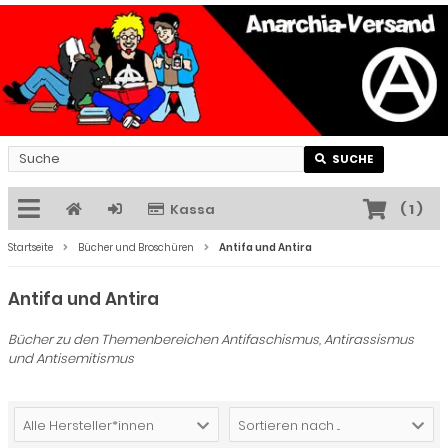
SUCHE
Kassa
(
1
)
Startseite
Bücher und Broschüren
Antifa und Antira
Antifa und Antira
Bücher zu den Themenbereichen Antifaschismus, Antirassismus
und Antisemitismus
Alle Hersteller*innen
Sortieren nach ...