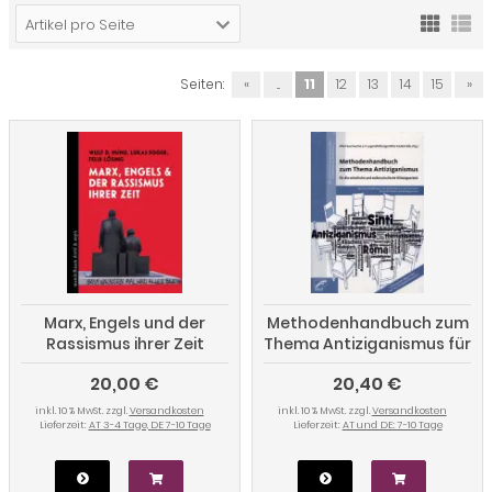
Artikel pro Seite
Seiten:
«
...
11
12
13
14
15
»
Marx, Engels und der
Methodenhandbuch zum
Rassismus ihrer Zeit
Thema Antiziganismus für
die schulische und
20,00 €
20,40 €
außerschulische
Bildungsarbeit
inkl. 10 % MwSt. zzgl.
Versandkosten
inkl. 10 % MwSt. zzgl.
Versandkosten
Lieferzeit:
AT 3-4 Tage, DE 7-10 Tage
Lieferzeit:
AT und DE: 7-10 Tage