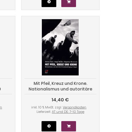
Mit Pfeil, Kreuz und Krone.
0
Nationalismus und autoritäre
Krisenbewältigung in Ungarn
14,40 €
en
inkl. 10 % MwSt. zzgl.
Versandkosten
Lieferzeit:
AT und DE: 7-10 Tage