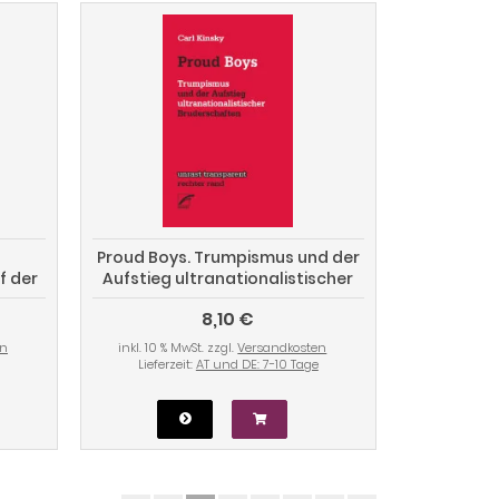
Proud Boys. Trumpismus und der
f der
Aufstieg ultranationalistischer
Bruderschaften
8,10 €
en
inkl. 10 % MwSt. zzgl.
Versandkosten
Lieferzeit:
AT und DE: 7-10 Tage