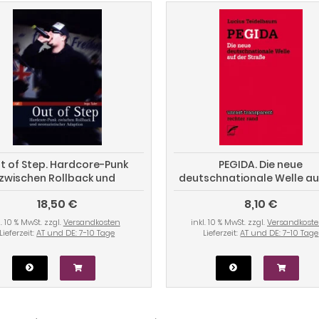
t of Step. Hardcore-Punk
PEGIDA. Die neue
zwischen Rollback und
deutschnationale Welle au
eonazistischer Adaption
Straße
18,50 €
8,10 €
l. 10 % MwSt. zzgl.
Versandkosten
inkl. 10 % MwSt. zzgl.
Versandkost
Lieferzeit:
AT und DE: 7-10 Tage
Lieferzeit:
AT und DE: 7-10 Tage