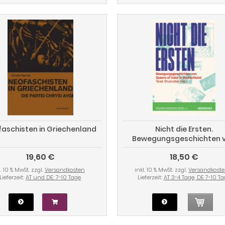
aschisten in Griechenland
Nicht die Ersten.
Bewegungsgeschichten 
Queers of Colour in Deutsc
19,60 €
18,50 €
l. 10 % MwSt. zzgl.
Versandkosten
inkl. 10 % MwSt. zzgl.
Versandkost
Lieferzeit:
AT und DE: 7-10 Tage
Lieferzeit:
AT 3-4 Tage, DE 7-10 T