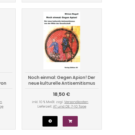
Noch einmal: Gegen Apion! Der
von
neue kulturelle Antisemitismus
hland
aus der Mitte der Gesellschaft
18,50 €
en
inkl. 10 % MwSt. zzgl.
Versandkosten
age
Lieferzeit:
AT und DE: 7-10 Tage