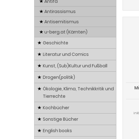
Antifa
Antirassismus
Antisemitismus
u-berg.at (Kärnten)
Geschichte
Literatur und Comics
Kunst, (Sub)Kultur und Fußball
Drogen(politik)
Mi
Ökologie, Klima, Technikkritik und
Tierrechte
Kochbücher
ink
Sonstige Bücher
English books