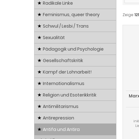
Radikale Linke
Feminismus, queer theory
Zeige
121
Schwul / Lesbi / Trans
Sexualität
Pädagogik und Psychologie
Gesellschaftskritik
Kampf der Lohnarbeit!
Internationalismus
Religion und Esoterikkritik
Marx
Antimilitarismus
Antirepression
ink
Li
Antifa und Antira