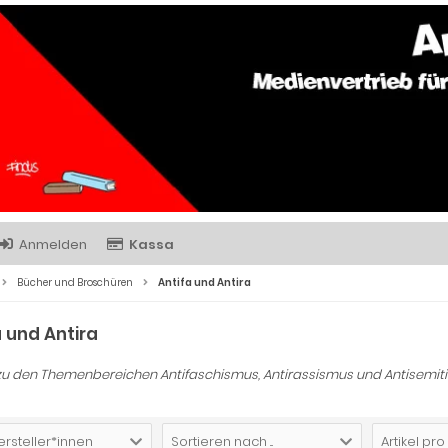
Anmelden
Kassa
Bücher und Broschüren
Antifa und Antira
a und Antira
zu den Themenbereichen Antifaschismus, Antirassismus und Antisemit
ersteller*innen
Sortieren nach ...
Artikel pro