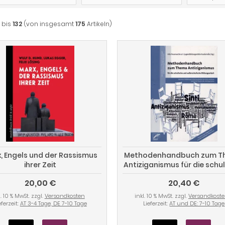
bis
132
(von insgesamt
175
Artikeln)
, Engels und der Rassismus
Methodenhandbuch zum 
ihrer Zeit
Antiziganismus für die schu
und außerschulische
20,00 €
20,40 €
Bildungsarbeit
l. 10 % MwSt. zzgl.
Versandkosten
inkl. 10 % MwSt. zzgl.
Versandkost
eferzeit:
AT 3-4 Tage, DE 7-10 Tage
Lieferzeit:
AT und DE: 7-10 Tage