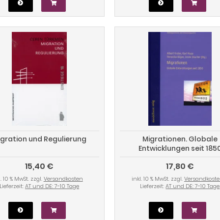
gration und Regulierung
Migrationen. Globale
Entwicklungen seit 185
15,40 €
17,80 €
l. 10 % MwSt. zzgl.
Versandkosten
inkl. 10 % MwSt. zzgl.
Versandkost
Lieferzeit:
AT und DE: 7-10 Tage
Lieferzeit:
AT und DE: 7-10 Tage