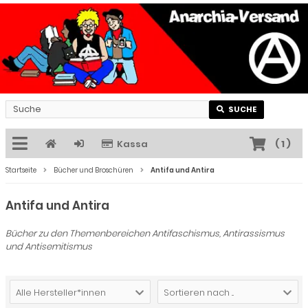
SUCHE
Kassa
(
1
)
Startseite
Bücher und Broschüren
Antifa und Antira
Antifa und Antira
Bücher zu den Themenbereichen Antifaschismus, Antirassismus
und Antisemitismus
Alle Hersteller*innen
Sortieren nach ...