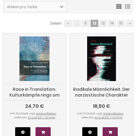
Artikel pro Seite
Seiten:
«
...
11
12
13
14
15
»
Race in Translation.
Radikale Männlichkeit. Der
Kulturkämpfe rings um
narzisstische Charakter
den postkolonialen
und seine Sehnsucht nach
24,70 €
18,50 €
Atlantik
Autorität
inkl. 10 % MwSt. zzgl.
Versandkosten
inkl. 10 % MwSt. zzgl.
Versandkosten
Lieferzeit:
AT und DE: 7-10 Tage
Lieferzeit:
AT und DE: 7-10 Tage