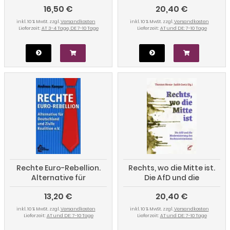
16,50 €
20,40 €
kritische psychologie 7
Aktionsformen
inkl. 10 % MwSt. zzgl.
Versandkosten
inkl. 10 % MwSt. zzgl.
Versandkosten
Lieferzeit:
AT 3-4 Tage, DE 7-10 Tage
Lieferzeit:
AT und DE: 7-10 Tage
Rechte Euro-Rebellion.
Rechts, wo die Mitte ist.
Alternative für
Die AfD und die
Deutschland und Zivile
Modernisierung des
13,20 €
20,40 €
Koalition e.V.
Rechtsextremismus
inkl. 10 % MwSt. zzgl.
Versandkosten
inkl. 10 % MwSt. zzgl.
Versandkosten
Lieferzeit:
AT und DE: 7-10 Tage
Lieferzeit:
AT und DE: 7-10 Tage