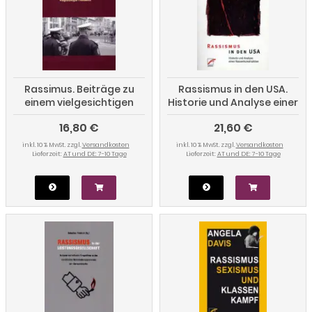
Rassimus. Beiträge zu
Rassismus in den USA.
einem vielgesichtigen
Historie und Analyse einer
Phänomen
Rassenkonstruktion
16,80 €
21,60 €
inkl. 10 % MwSt. zzgl.
Versandkosten
inkl. 10 % MwSt. zzgl.
Versandkosten
Lieferzeit:
AT und DE: 7-10 Tage
Lieferzeit:
AT und DE: 7-10 Tage