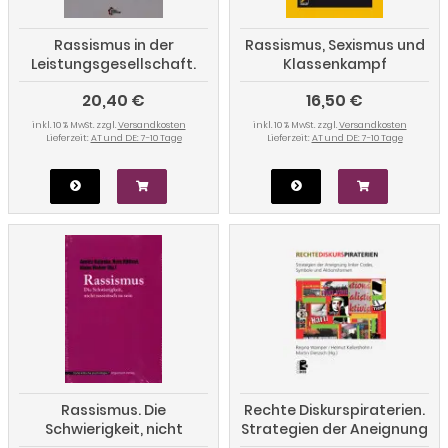
Rassismus in der
Rassismus, Sexismus und
Leistungsgesellschaft.
Klassenkampf
Analysen und kritische
20,40 €
16,50 €
Perspektiven zu den
rassistischen
inkl. 10 % MwSt. zzgl.
Versandkosten
inkl. 10 % MwSt. zzgl.
Versandkosten
Normalisierungsprozessen
Lieferzeit:
AT und DE: 7-10 Tage
Lieferzeit:
AT und DE: 7-10 Tage
der "Sarrazindebatte"
Rassismus. Die
Rechte Diskurspiraterien.
Schwierigkeit, nicht
Strategien der Aneignung
rassistisch zu sein - texte
linker Codes, Symbole und