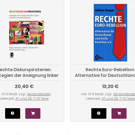
echte Diskurspiraterien.
Rechte Euro-Rebellion
tegien der Aneignung linker
Alternative für Deutschlan
Codes, Symbole und
Zivile Koalition e.V.
20,40 €
13,20 €
Aktionsformen
l. 10 % MwSt. zzgl.
Versandkosten
inkl. 10 % MwSt. zzgl.
Versandkost
Lieferzeit:
AT und DE: 7-10 Tage
Lieferzeit:
AT und DE: 7-10 Tage