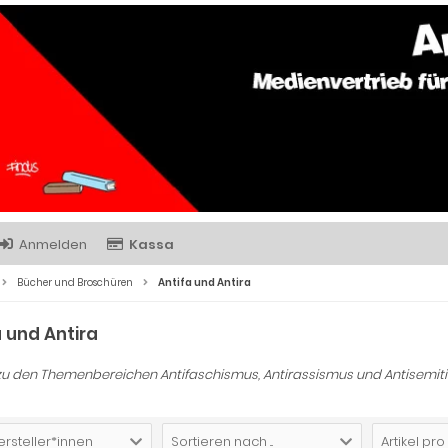
Anmelden
Kassa
Bücher und Broschüren
Antifa und Antira
a und Antira
zu den Themenbereichen Antifaschismus, Antirassismus und Antisemit
ersteller*innen
Sortieren nach ...
Artikel pro