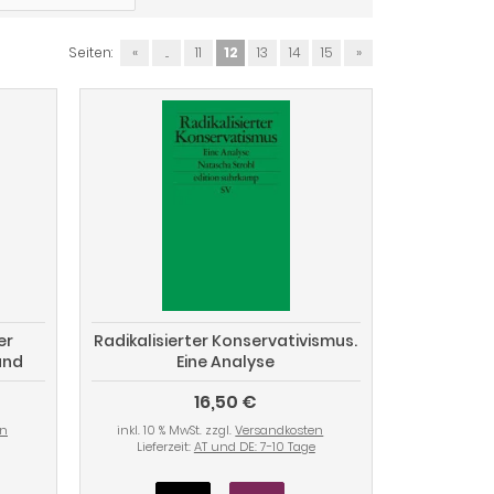
Seiten:
«
...
11
12
13
14
15
»
er
Radikalisierter Konservativismus.
und
Eine Analyse
rität
16,50 €
en
inkl. 10 % MwSt. zzgl.
Versandkosten
Lieferzeit:
AT und DE: 7-10 Tage