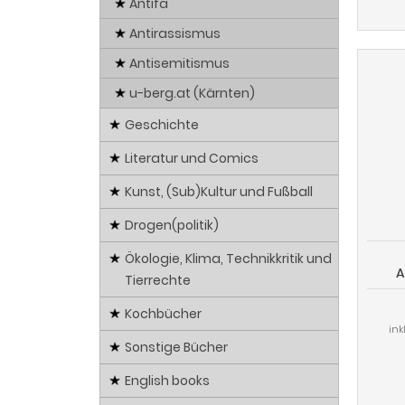
Antifa
Antirassismus
Antisemitismus
u-berg.at (Kärnten)
Geschichte
Literatur und Comics
Kunst, (Sub)Kultur und Fußball
Drogen(politik)
Ökologie, Klima, Technikkritik und
A
Tierrechte
Kochbücher
ink
Sonstige Bücher
English books