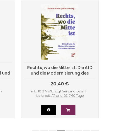
.
Rechts, wo die Mitte ist. Die AfD
d und
und die Modernisierung des
Rechtsextremismus
20,40 €
en
inkl. 10 % MwSt. zzgl.
Versandkosten
Lieferzeit:
AT und DE: 7-10 Tage