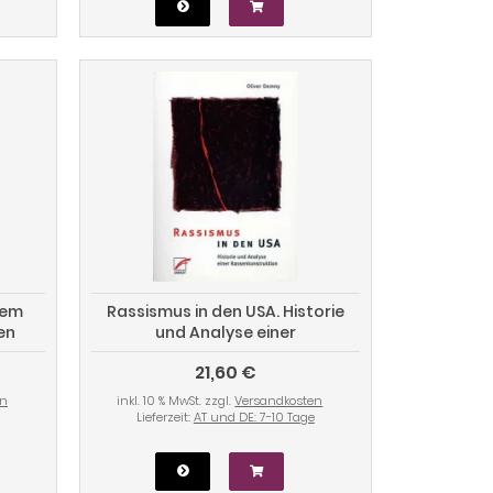
nem
Rassismus in den USA. Historie
en
und Analyse einer
Rassenkonstruktion
21,60 €
en
inkl. 10 % MwSt. zzgl.
Versandkosten
Lieferzeit:
AT und DE: 7-10 Tage