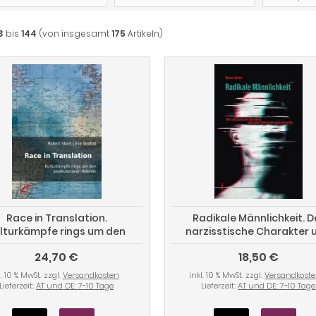
3
bis
144
(von insgesamt
175
Artikeln)
Race in Translation.
Radikale Männlichkeit. D
lturkämpfe rings um den
narzisstische Charakter 
postkolonialen Atlantik
seine Sehnsucht nach Auto
24,70 €
18,50 €
l. 10 % MwSt. zzgl.
Versandkosten
inkl. 10 % MwSt. zzgl.
Versandkost
Lieferzeit:
AT und DE: 7-10 Tage
Lieferzeit:
AT und DE: 7-10 Tage