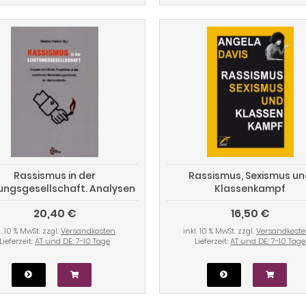
Rassismus in der
Rassismus, Sexismus u
tungsgesellschaft. Analysen
Klassenkampf
ritische Perspektiven zu den
20,40 €
16,50 €
rassistischen
malisierungsprozessen der
l. 10 % MwSt. zzgl.
Versandkosten
inkl. 10 % MwSt. zzgl.
Versandkost
"Sarrazindebatte"
Lieferzeit:
AT und DE: 7-10 Tage
Lieferzeit:
AT und DE: 7-10 Tage