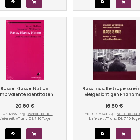
Rasse, Klasse, Nation.
Rassimus. Beiträge zu ei
mbivalente Identitäten
vielgesichtigen Phänom
20,60 €
16,80 €
l. 10 % MwSt. zzgl.
Versandkosten
inkl. 10 % MwSt. zzgl.
Versandkost
Lieferzeit:
AT und DE: 7-10 Tage
Lieferzeit:
AT und DE: 7-10 Tage