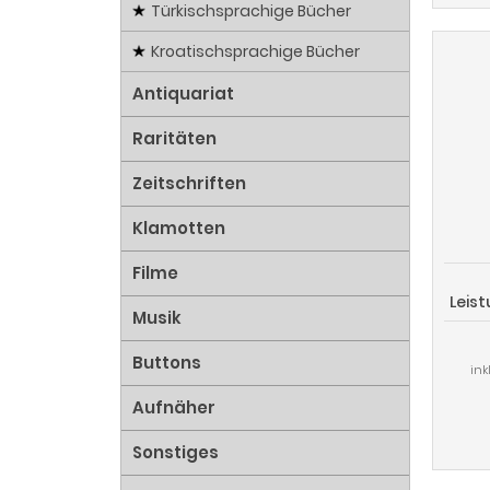
Türkischsprachige Bücher
Kroatischsprachige Bücher
Antiquariat
Raritäten
Zeitschriften
Klamotten
Filme
Leis
Musik
und k
Buttons
Nor
ink
Aufnäher
Sonstiges