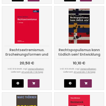
Rechtsextremismus.
Rechtspopulismus kann
Erscheinungsformen und
tödlich sein! Entwicklung
Erklärungsansätze (2.
und Folgen des
20,50 €
10,10 €
Auflage)
Rechtsrucks in
Skandinavien
inkl. 10 % MwSt. zzgl.
Versandkosten
inkl. 10 % MwSt. zzgl.
Versandkosten
Lieferzeit:
AT und DE: 7-10 Tage
Lieferzeit:
AT und DE: 7-10 Tage