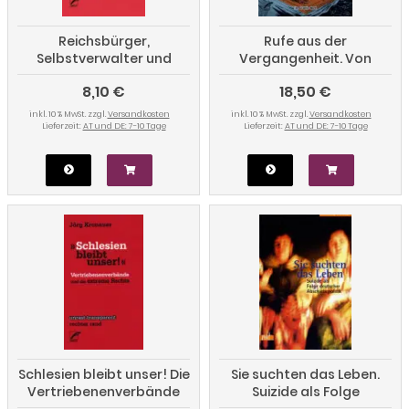
Reichsbürger,
Rufe aus der
Selbstverwalter und
Vergangenheit. Von
Souveränisten. Vom
Frauen geführte
8,10 €
18,50 €
Wahn des bedrohten
Versklavtenaufstände
Deutschen
inkl. 10 % MwSt. zzgl.
Versandkosten
inkl. 10 % MwSt. zzgl.
Versandkosten
Lieferzeit:
AT und DE: 7-10 Tage
Lieferzeit:
AT und DE: 7-10 Tage
Schlesien bleibt unser! Die
Sie suchten das Leben.
Vertriebenenverbände
Suizide als Folge
und die extreme Rechte
deutscher