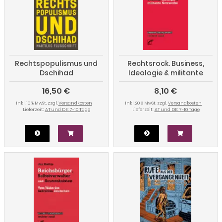
Rechtspopulismus und
Rechtsrock. Business,
Dschihad
Ideologie & militante
Netzwerke
16,50 €
8,10 €
inkl. 10 % MwSt. zzgl.
Versandkosten
inkl. 20 % MwSt. zzgl.
Versandkosten
Lieferzeit:
AT und DE: 7-10 Tage
Lieferzeit:
AT und DE: 7-10 Tage