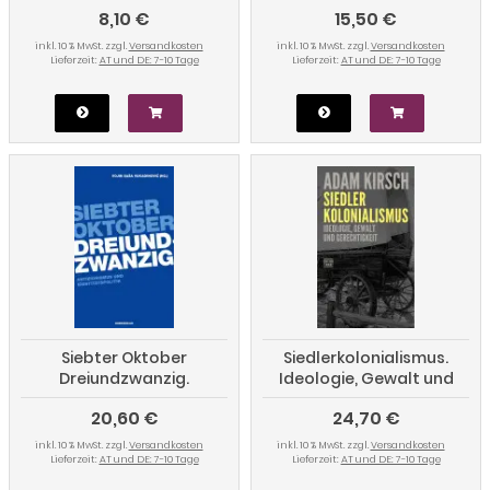
8,10 €
15,50 €
Flüchtlingspolitik
inkl. 10 % MwSt. zzgl.
Versandkosten
inkl. 10 % MwSt. zzgl.
Versandkosten
Lieferzeit:
AT und DE: 7-10 Tage
Lieferzeit:
AT und DE: 7-10 Tage
Siebter Oktober
Siedlerkolonialismus.
Dreiundzwanzig.
Ideologie, Gewalt und
Antizionismus und
Gerechtigkeit
20,60 €
24,70 €
Identitätspolitik
inkl. 10 % MwSt. zzgl.
Versandkosten
inkl. 10 % MwSt. zzgl.
Versandkosten
Lieferzeit:
AT und DE: 7-10 Tage
Lieferzeit:
AT und DE: 7-10 Tage