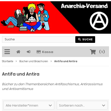
SUCHE
Kassa
(
1
)
Startseite
Bücher und Broschüren
Antifa und Antira
Antifa und Antira
Bücher zu den Themenbereichen Antifaschismus, Antirassismus
und Antisemitismus
Alle Hersteller*innen
Sortieren nach ...