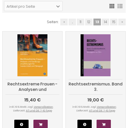
Artikel pro Seite
Seiten:
«
...
11
12
13
14
15
»
Rechtsextreme Frauen -
Rechtsextremismus. Band
Analysen und
3.
Handlungsempfehlungen
Geschlechterreflektierte
15,40 €
19,00 €
für Soziale Arbeit und
Perspektiven
Pädagogik
inkl. 10 % MwSt. zzgl.
Versandkosten
inkl. 10 % MwSt. zzgl.
Versandkosten
Lieferzeit:
AT und DE: 7-10 Tage
Lieferzeit:
AT und DE: 7-10 Tage