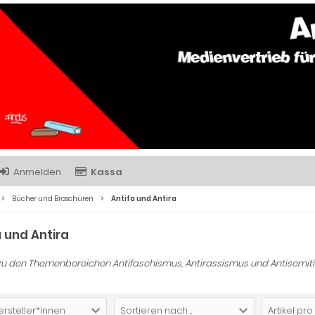
Anmelden
Kassa
Bücher und Broschüren
Antifa und Antira
a und Antira
zu den Themenbereichen Antifaschismus, Antirassismus und Antisemit
ersteller*innen
Sortieren nach ...
Artikel pro