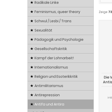
Radikale Linke
Feminismus, queer theory
Zeige
7
Schwul / Lesbi / Trans
Sexualität
Pädagogik und Psychologie
Gesellschaftskritik
Kampf der Lohnarbeit!
Internationalismus
Religion und Esoterikkritik
Die 
Anti
Antimilitarismus
Antirepression
ink
Antifa und Antira