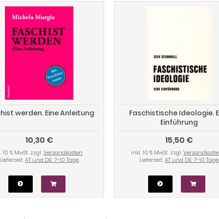
hist werden. Eine Anleitung
Faschistische Ideologie. E
Einführung
10,30 €
15,50 €
l. 10 % MwSt. zzgl.
Versandkosten
inkl. 10 % MwSt. zzgl.
Versandkost
Lieferzeit:
AT und DE: 7-10 Tage
Lieferzeit:
AT und DE: 7-10 Tage