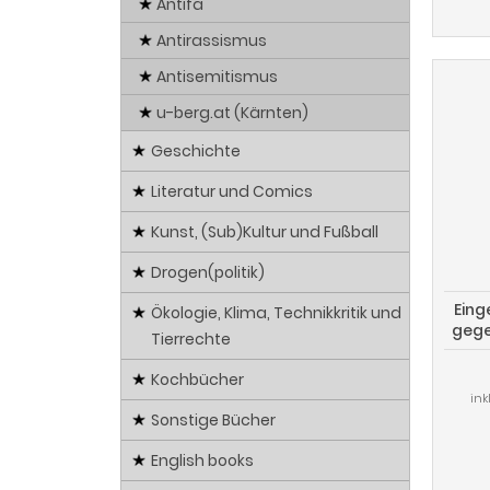
Antifa
Antirassismus
Antisemitismus
u-berg.at (Kärnten)
Geschichte
Literatur und Comics
Kunst, (Sub)Kultur und Fußball
Drogen(politik)
Eing
Ökologie, Klima, Technikkritik und
gege
Tierrechte
Kochbücher
ink
Sonstige Bücher
English books