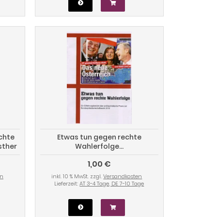
ichte
Etwas tun gegen rechte
sther
Wahlerfolge...
egen
1,00 €
en
inkl. 10 % MwSt. zzgl.
Versandkosten
Lieferzeit:
AT 3-4 Tage, DE 7-10 Tage