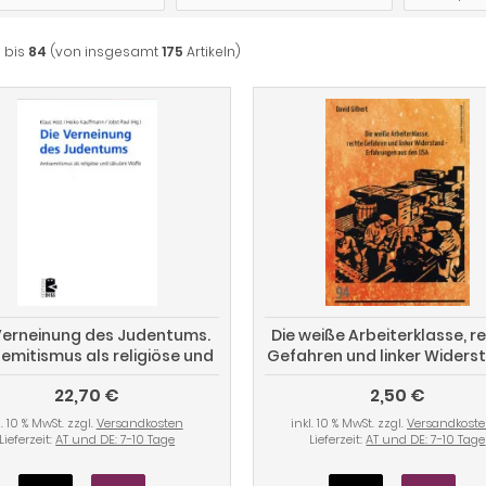
3
bis
84
(von insgesamt
175
Artikeln)
Verneinung des Judentums.
Die weiße Arbeiterklasse, r
semitismus als religiöse und
Gefahren und linker Widers
säkulare Waffe
Erfahrungen aus den U
22,70 €
2,50 €
l. 10 % MwSt. zzgl.
Versandkosten
inkl. 10 % MwSt. zzgl.
Versandkost
Lieferzeit:
AT und DE: 7-10 Tage
Lieferzeit:
AT und DE: 7-10 Tage