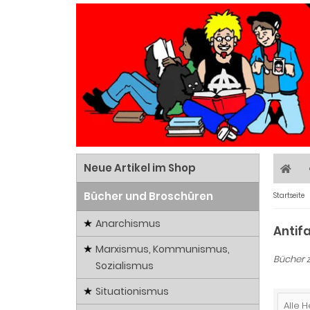
Neue Artikel im Shop
Bücher und Broschüren
Startseite
Anarchismus
Antif
Marxismus, Kommunismus,
Bücher 
Sozialismus
Situationismus
Alle H