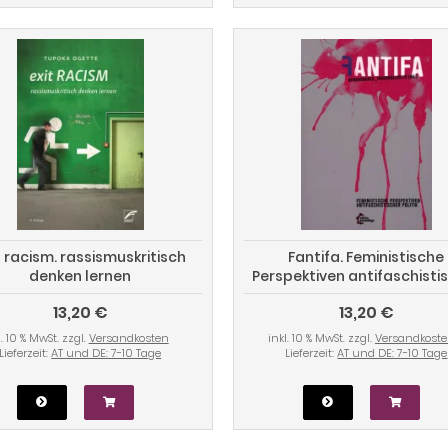
t racism. rassismuskritisch
Fantifa. Feministische
denken lernen
Perspektiven antifaschisti
Politiken
13,20 €
13,20 €
l. 10 % MwSt. zzgl.
Versandkosten
inkl. 10 % MwSt. zzgl.
Versandkost
Lieferzeit:
AT und DE: 7-10 Tage
Lieferzeit:
AT und DE: 7-10 Tage