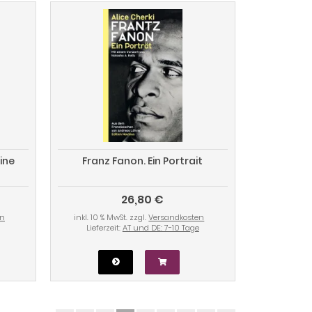
ine
Franz Fanon. Ein Portrait
26,80 €
en
inkl. 10 % MwSt. zzgl.
Versandkosten
Lieferzeit:
AT und DE: 7-10 Tage