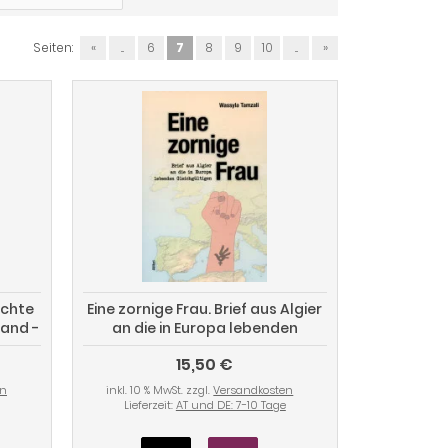
Seiten:
«
...
6
7
8
9
10
...
»
echte
Eine zornige Frau. Brief aus Algier
tand -
an die in Europa lebenden
SA
Gleichgültigen
15,50 €
en
inkl. 10 % MwSt. zzgl.
Versandkosten
Lieferzeit:
AT und DE: 7-10 Tage