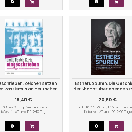
eschrieben. Zeichen setzen
Esthers Spuren. Die Gesch
n Rassismus an deutschen
der Shoah-Überlebenden E
Hochschulen
Bejarano und der Kampf g
15,40 €
20,60 €
Rechtsextremismus
l. 10 % MwSt. zzgl.
Versandkosten
inkl. 10 % MwSt. zzgl.
Versandkost
Lieferzeit:
AT und DE: 7-10 Tage
Lieferzeit:
AT und DE: 7-10 Tage