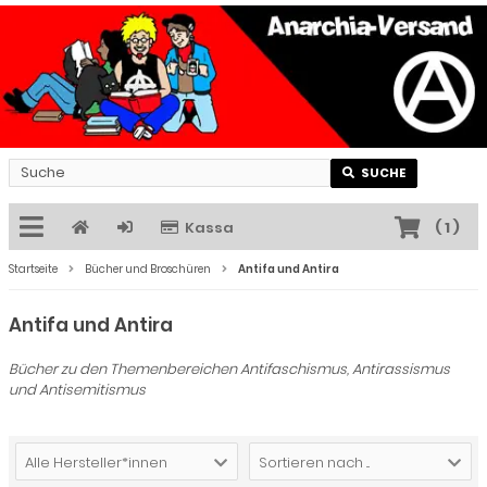
SUCHE
Kassa
(
1
)
Startseite
Bücher und Broschüren
Antifa und Antira
Antifa und Antira
Bücher zu den Themenbereichen Antifaschismus, Antirassismus
und Antisemitismus
Alle Hersteller*innen
Sortieren nach ...