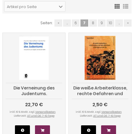
Artikel pro Seite
Seiten:
«
...
6
7
8
9
10
...
»
Die Verneinung des
Die weiße Arbeiterklasse,
Judentums.
rechte Gefahren und
Antisemitismus als
linker Widerstand -
22,70 €
2,50 €
religiöse und säkulare
Erfahrungen aus den USA
Waffe
inkl. 10 % MwSt. zzgl.
Versandkosten
inkl. 10 % MwSt. zzgl.
Versandkosten
Lieferzeit:
AT und DE: 7-10 Tage
Lieferzeit:
AT und DE: 7-10 Tage