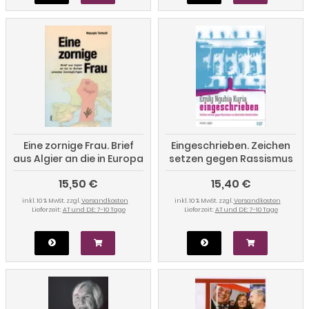
Eine zornige Frau. Brief
Eingeschrieben. Zeichen
aus Algier an die in Europa
setzen gegen Rassismus
lebenden Gleichgültigen
an deutschen
15,50 €
15,40 €
Hochschulen
inkl. 10 % MwSt. zzgl.
Versandkosten
inkl. 10 % MwSt. zzgl.
Versandkosten
Lieferzeit:
AT und DE: 7-10 Tage
Lieferzeit:
AT und DE: 7-10 Tage