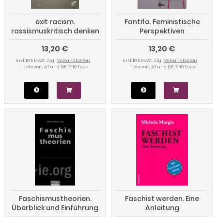
exit racism.
Fantifa. Feministische
rassismuskritisch denken
Perspektiven
lernen
antifaschistischer
13,20 €
13,20 €
Politiken
inkl. 10 % MwSt. zzgl.
Versandkosten
inkl. 10 % MwSt. zzgl.
Versandkosten
Lieferzeit:
AT und DE: 7-10 Tage
Lieferzeit:
AT und DE: 7-10 Tage
Faschismustheorien.
Faschist werden. Eine
Überblick und Einführung
Anleitung