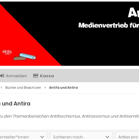
Anmelden
Kassa
Bücher und Broschüren
Antifa und Antira
a und Antira
zu den Themenbereichen Antifaschismus, Antirassismus und Antisemit
ersteller*innen
Sortieren nach ...
Artikel pro