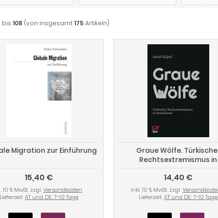
7
bis
108
(von insgesamt
175
Artikeln)
le Migration zur Einführung
Graue Wölfe. Türkische
Rechtsextremismus in
Deutschland
15,40 €
14,40 €
l. 10 % MwSt. zzgl.
Versandkosten
inkl. 10 % MwSt. zzgl.
Versandkost
Lieferzeit:
AT und DE: 7-10 Tage
Lieferzeit:
AT und DE: 7-10 Tage