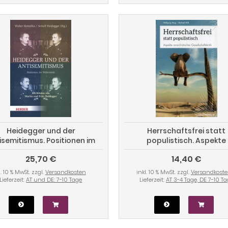
Heidegger und der
Herrschaftsfrei statt
isemitismus. Positionen im
populistisch. Aspekte
Widerstreit
anarchistischer
25,70 €
14,40 €
Gesellschaftskritik
l. 10 % MwSt. zzgl.
Versandkosten
inkl. 10 % MwSt. zzgl.
Versandkost
Lieferzeit:
AT und DE: 7-10 Tage
Lieferzeit:
AT 3-4 Tage, DE 7-10 T