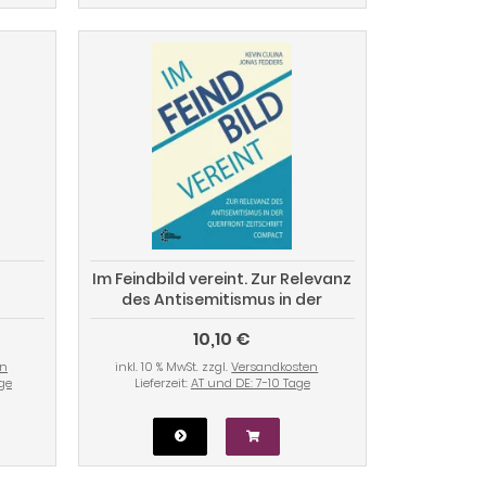
Im Feindbild vereint. Zur Relevanz
des Antisemitismus in der
Querfront-Zeitschrift Compact
10,10 €
en
inkl. 10 % MwSt. zzgl.
Versandkosten
age
Lieferzeit:
AT und DE: 7-10 Tage