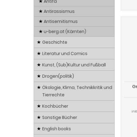
Antifa
Antirassismus
Antisemitismus
u-berg.at (Kärnten)
Geschichte
Literatur und Comics
Kunst, (Sub)Kultur und Fußball
Drogen(politik)
Gr
Ökologie, Klima, Technikkritik und
Tierrechte
Tra
Kochbücher
ink
Sonstige Bücher
English books