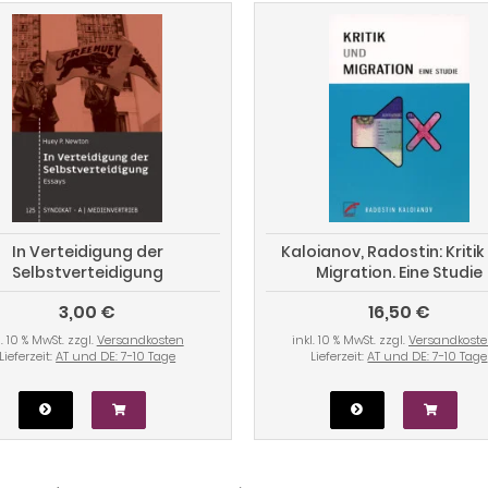
In Verteidigung der
Kaloianov, Radostin: Kritik
Selbstverteidigung
Migration. Eine Studie
3,00 €
16,50 €
l. 10 % MwSt. zzgl.
Versandkosten
inkl. 10 % MwSt. zzgl.
Versandkost
Lieferzeit:
AT und DE: 7-10 Tage
Lieferzeit:
AT und DE: 7-10 Tage