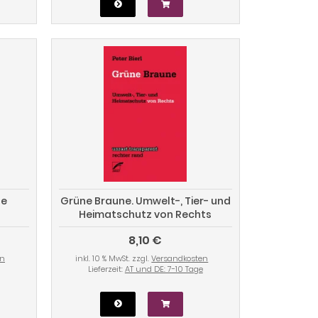
ge
Grüne Braune. Umwelt-, Tier- und
Heimatschutz von Rechts
8,10 €
en
inkl. 10 % MwSt. zzgl.
Versandkosten
Lieferzeit:
AT und DE: 7-10 Tage