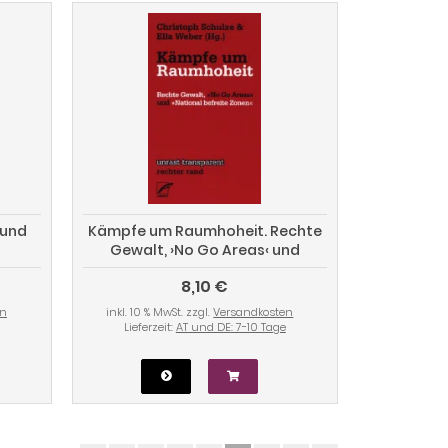
 und
Kämpfe um Raumhoheit. Rechte
Gewalt, ›No Go Areas‹ und
›National befreite Zonen‹
8,10 €
en
inkl. 10 % MwSt. zzgl.
Versandkosten
Lieferzeit:
AT und DE: 7-10 Tage