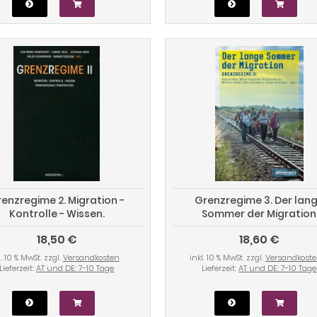
enzregime 2. Migration -
Grenzregime 3. Der lan
Kontrolle - Wissen.
Sommer der Migration
nsnationale Perspektiven
18,50 €
18,60 €
l. 10 % MwSt. zzgl.
Versandkosten
inkl. 10 % MwSt. zzgl.
Versandkost
Lieferzeit:
AT und DE: 7-10 Tage
Lieferzeit:
AT und DE: 7-10 Tage