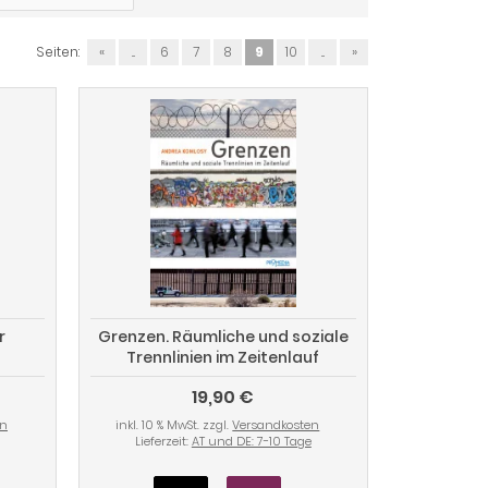
Seiten:
«
...
6
7
8
9
10
...
»
r
Grenzen. Räumliche und soziale
Trennlinien im Zeitenlauf
19,90 €
en
inkl. 10 % MwSt. zzgl.
Versandkosten
Lieferzeit:
AT und DE: 7-10 Tage