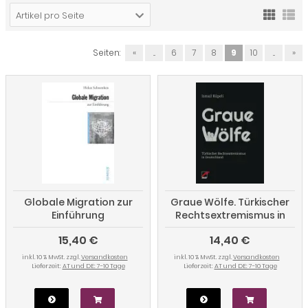
Artikel pro Seite
Seiten:
«
...
6
7
8
9
10
...
»
Globale Migration zur
Graue Wölfe. Türkischer
Einführung
Rechtsextremismus in
Deutschland
15,40 €
14,40 €
inkl. 10 % MwSt. zzgl.
Versandkosten
inkl. 10 % MwSt. zzgl.
Versandkosten
Lieferzeit:
AT und DE: 7-10 Tage
Lieferzeit:
AT und DE: 7-10 Tage