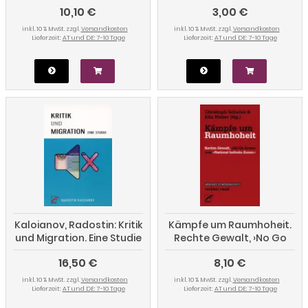
10,10 €
3,00 €
Querfront-Zeitschrift
Compact
inkl. 10 % MwSt. zzgl.
Versandkosten
inkl. 10 % MwSt. zzgl.
Versandkosten
Lieferzeit:
AT und DE: 7-10 Tage
Lieferzeit:
AT und DE: 7-10 Tage
Kaloianov, Radostin: Kritik
Kämpfe um Raumhoheit.
und Migration. Eine Studie
Rechte Gewalt, ›No Go
Areas‹ und ›National
16,50 €
8,10 €
befreite Zonen‹
inkl. 10 % MwSt. zzgl.
Versandkosten
inkl. 10 % MwSt. zzgl.
Versandkosten
Lieferzeit:
AT und DE: 7-10 Tage
Lieferzeit:
AT und DE: 7-10 Tage