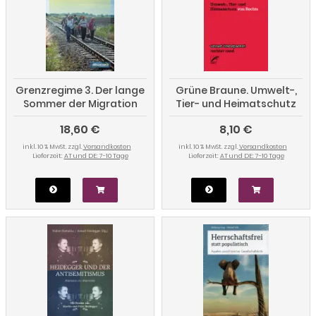
Grenzregime 3. Der lange
Grüne Braune. Umwelt-,
Sommer der Migration
Tier- und Heimatschutz
von Rechts
18,60 €
8,10 €
inkl. 10 % MwSt. zzgl.
Versandkosten
inkl. 10 % MwSt. zzgl.
Versandkosten
Lieferzeit:
AT und DE: 7-10 Tage
Lieferzeit:
AT und DE: 7-10 Tage