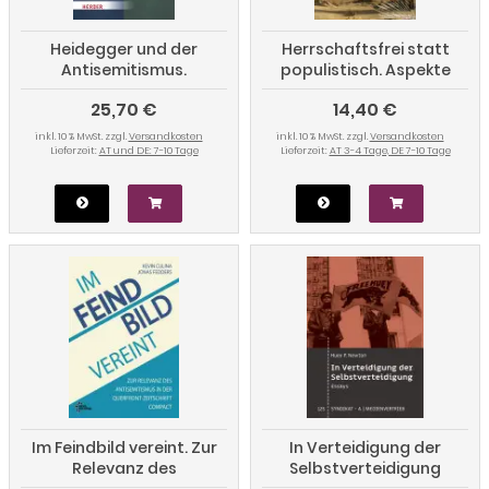
Heidegger und der
Herrschaftsfrei statt
Antisemitismus.
populistisch. Aspekte
Positionen im Widerstreit
anarchistischer
25,70 €
14,40 €
Gesellschaftskritik
inkl. 10 % MwSt. zzgl.
Versandkosten
inkl. 10 % MwSt. zzgl.
Versandkosten
Lieferzeit:
AT und DE: 7-10 Tage
Lieferzeit:
AT 3-4 Tage, DE 7-10 Tage
Im Feindbild vereint. Zur
In Verteidigung der
Relevanz des
Selbstverteidigung
Antisemitismus in der