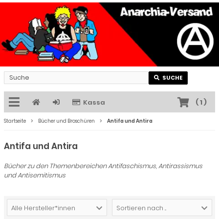
SUCHE
Kassa
(
1
)
Startseite
Bücher und Broschüren
Antifa und Antira
Antifa und Antira
Bücher zu den Themenbereichen Antifaschismus, Antirassismus
und Antisemitismus
Alle Hersteller*innen
Sortieren nach ...