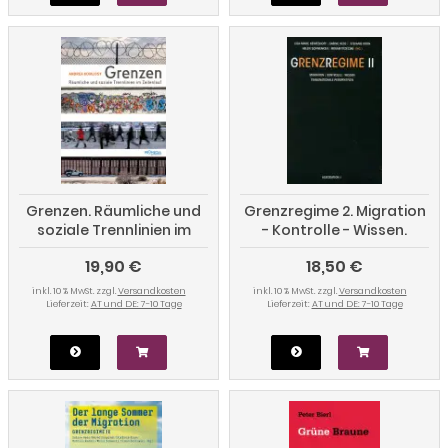
Grenzen. Räumliche und
Grenzregime 2. Migration
soziale Trennlinien im
- Kontrolle - Wissen.
Zeitenlauf
Transnationale
19,90 €
18,50 €
Perspektiven
inkl. 10 % MwSt. zzgl.
Versandkosten
inkl. 10 % MwSt. zzgl.
Versandkosten
Lieferzeit:
AT und DE: 7-10 Tage
Lieferzeit:
AT und DE: 7-10 Tage