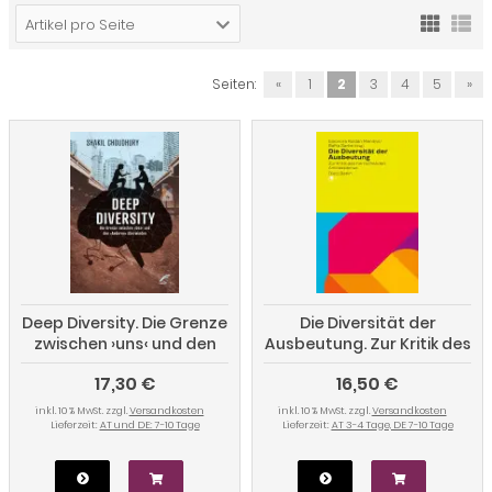
Artikel pro Seite
Seiten:
«
1
2
3
4
5
»
Deep Diversity. Die Grenze
Die Diversität der
zwischen ›uns‹ und den
Ausbeutung. Zur Kritik des
›Anderen‹ überwinden
herrschenden
17,30 €
16,50 €
Antirassismus
inkl. 10 % MwSt. zzgl.
Versandkosten
inkl. 10 % MwSt. zzgl.
Versandkosten
Lieferzeit:
AT und DE: 7-10 Tage
Lieferzeit:
AT 3-4 Tage, DE 7-10 Tage