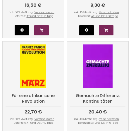
16,50 €
9,30 €
inkl. 10 % MwSt. zzgl.
Versandkosten
inkl. 10 % MwSt. zzgl.
Versandkosten
Lieferzeit:
AT und DE: 7-10 Tage
Lieferzeit:
AT und DE: 7-10 Tage
Für eine afrikanische
Gemachte Differenz.
Revolution
Kontinuitäten
biologischer »Rasse«-
22,70 €
20,40 €
Konzepte
inkl. 10 % MwSt. zzgl.
Versandkosten
inkl. 10 % MwSt. zzgl.
Versandkosten
Lieferzeit:
AT und DE: 7-10 Tage
Lieferzeit:
AT und DE: 7-10 Tage