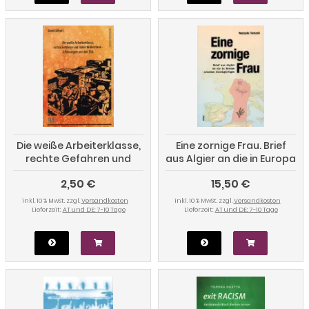
Die weiße Arbeiterklasse,
Eine zornige Frau. Brief
rechte Gefahren und
aus Algier an die in Europa
linker Widerstand -
lebenden Gleichgültigen
2,50 €
15,50 €
Erfahrungen aus den USA
inkl. 10 % MwSt. zzgl.
Versandkosten
inkl. 10 % MwSt. zzgl.
Versandkosten
Lieferzeit:
AT und DE: 7-10 Tage
Lieferzeit:
AT und DE: 7-10 Tage