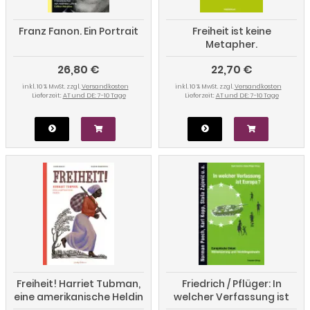
Franz Fanon. Ein Portrait
Freiheit ist keine
Metapher.
Antisemitismus,
26,80 €
22,70 €
Migration, Rassismus,
Religionskritik
inkl. 10 % MwSt. zzgl.
Versandkosten
inkl. 10 % MwSt. zzgl.
Versandkosten
Lieferzeit:
AT und DE: 7-10 Tage
Lieferzeit:
AT und DE: 7-10 Tage
Freiheit! Harriet Tubman,
Friedrich / Pflüger: In
eine amerikanische Heldin
welcher Verfassung ist
Europa?