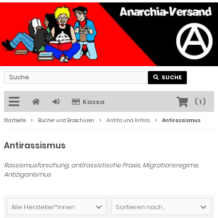
SUCHE
Kassa
(
1
)
Startseite
Bücher und Broschüren
Antifa und Antira
Antirassismus
Antirassismus
Rassismusforschung, antirassistische Praxis, Migrationsregime,
Antiziganismus
Alle Hersteller*innen
Sortieren nach ...