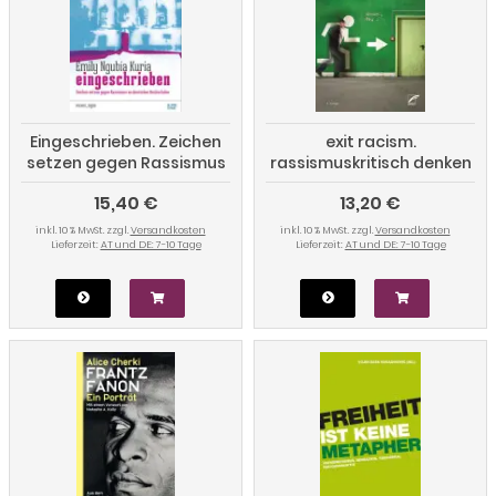
Eingeschrieben. Zeichen
exit racism.
setzen gegen Rassismus
rassismuskritisch denken
an deutschen
lernen
15,40 €
13,20 €
Hochschulen
inkl. 10 % MwSt. zzgl.
Versandkosten
inkl. 10 % MwSt. zzgl.
Versandkosten
Lieferzeit:
AT und DE: 7-10 Tage
Lieferzeit:
AT und DE: 7-10 Tage