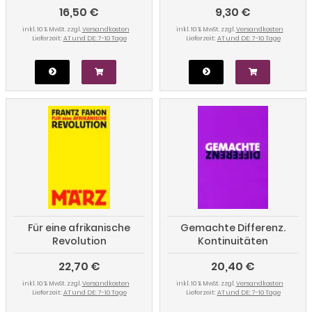
16,50 €
9,30 €
inkl. 10 % MwSt. zzgl.
Versandkosten
inkl. 10 % MwSt. zzgl.
Versandkosten
Lieferzeit:
AT und DE: 7-10 Tage
Lieferzeit:
AT und DE: 7-10 Tage
Für eine afrikanische
Gemachte Differenz.
Revolution
Kontinuitäten
biologischer »Rasse«-
22,70 €
20,40 €
Konzepte
inkl. 10 % MwSt. zzgl.
Versandkosten
inkl. 10 % MwSt. zzgl.
Versandkosten
Lieferzeit:
AT und DE: 7-10 Tage
Lieferzeit:
AT und DE: 7-10 Tage