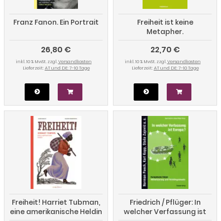
Franz Fanon. Ein Portrait
Freiheit ist keine
Metapher.
Antisemitismus,
26,80 €
22,70 €
Migration, Rassismus,
Religionskritik
inkl. 10 % MwSt. zzgl.
Versandkosten
inkl. 10 % MwSt. zzgl.
Versandkosten
Lieferzeit:
AT und DE: 7-10 Tage
Lieferzeit:
AT und DE: 7-10 Tage
Freiheit! Harriet Tubman,
Friedrich / Pflüger: In
eine amerikanische Heldin
welcher Verfassung ist
Europa?