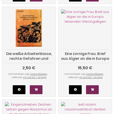
Die weiße Arbeiterklasse,
Eine zornige Frau. Brief
rechte Gefahren und
aus Algier an die in Europa
linker Widerstand -
lebenden Gleichgültigen
2,50 €
15,50 €
Erfahrungen aus den USA
inkl. 10 % MwSt. zzgl.
Versandkosten
inkl. 10 % MwSt. zzgl.
Versandkosten
Lieferzeit:
AT und DE: 7-10 Tage
Lieferzeit:
AT und DE: 7-10 Tage