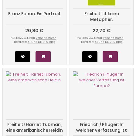
Franz Fanon. Ein Portrait
Freiheit ist keine
Metapher.
Antisemitismus,
26,80 €
22,70 €
Migration, Rassismus,
Religionskritik
inkl. 10 % MwSt. zzgl.
Versandkosten
inkl. 10 % MwSt. zzgl.
Versandkosten
Lieferzeit:
AT und DE: 7-10 Tage
Lieferzeit:
AT und DE: 7-10 Tage
Freiheit! Harriet Tubman,
Friedrich / Pflüger: In
eine amerikanische Heldin
welcher Verfassung ist
Europa?