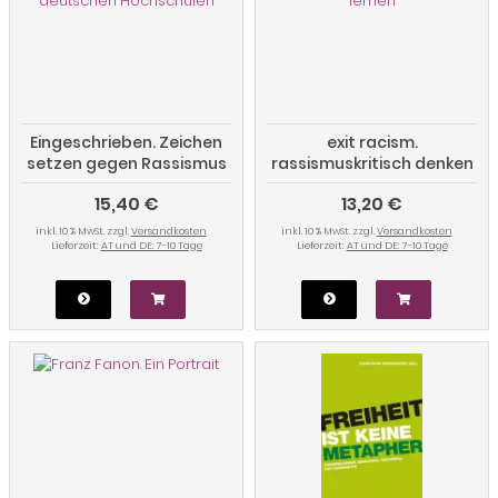
Eingeschrieben. Zeichen
exit racism.
setzen gegen Rassismus
rassismuskritisch denken
an deutschen
lernen
15,40 €
13,20 €
Hochschulen
inkl. 10 % MwSt. zzgl.
Versandkosten
inkl. 10 % MwSt. zzgl.
Versandkosten
Lieferzeit:
AT und DE: 7-10 Tage
Lieferzeit:
AT und DE: 7-10 Tage