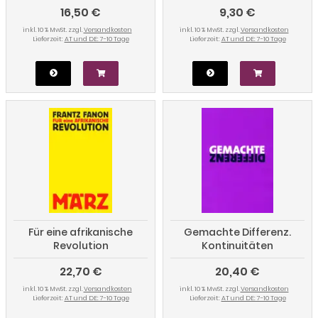
16,50 €
9,30 €
inkl. 10 % MwSt. zzgl.
Versandkosten
inkl. 10 % MwSt. zzgl.
Versandkosten
Lieferzeit:
AT und DE: 7-10 Tage
Lieferzeit:
AT und DE: 7-10 Tage
Für eine afrikanische
Gemachte Differenz.
Revolution
Kontinuitäten
biologischer »Rasse«-
22,70 €
20,40 €
Konzepte
inkl. 10 % MwSt. zzgl.
Versandkosten
inkl. 10 % MwSt. zzgl.
Versandkosten
Lieferzeit:
AT und DE: 7-10 Tage
Lieferzeit:
AT und DE: 7-10 Tage