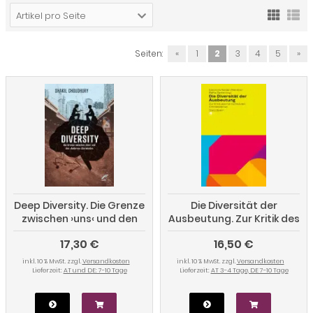
Artikel pro Seite
Seiten:
«
1
2
3
4
5
»
Deep Diversity. Die Grenze
Die Diversität der
zwischen ›uns‹ und den
Ausbeutung. Zur Kritik des
›Anderen‹ überwinden
herrschenden
17,30 €
16,50 €
Antirassismus
inkl. 10 % MwSt. zzgl.
Versandkosten
inkl. 10 % MwSt. zzgl.
Versandkosten
Lieferzeit:
AT und DE: 7-10 Tage
Lieferzeit:
AT 3-4 Tage, DE 7-10 Tage