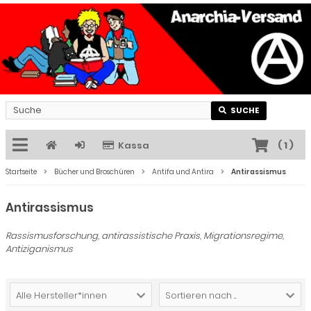
SUCHE
Kassa
(
1
)
Startseite
Bücher und Broschüren
Antifa und Antira
Antirassismus
Antirassismus
Rassismusforschung, antirassistische Praxis, Migrationsregime,
Antiziganismus
Alle Hersteller*innen
Sortieren nach ...