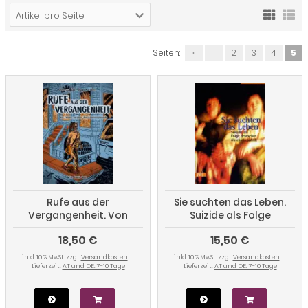
Artikel pro Seite
Seiten:
«
1
2
3
4
5
Rufe aus der
Sie suchten das Leben.
Vergangenheit. Von
Suizide als Folge
Frauen geführte
deutscher
18,50 €
15,50 €
Versklavtenaufstände
Flüchtlingspolitik
inkl. 10 % MwSt. zzgl.
Versandkosten
inkl. 10 % MwSt. zzgl.
Versandkosten
Lieferzeit:
AT und DE: 7-10 Tage
Lieferzeit:
AT und DE: 7-10 Tage