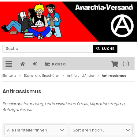
SUCHE
Kassa
(
1
)
Startseite
Bücher und Broschüren
Antifa und Antira
Antirassismus
Antirassismus
Rassismusforschung, antirassistische Praxis, Migrationsregime,
Antiziganismus
Alle Hersteller*innen
Sortieren nach ...