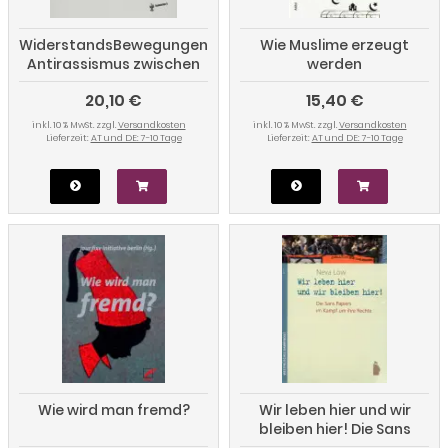
WiderstandsBewegungen.
Wie Muslime erzeugt
Antirassismus zwischen
werden
Alltag & Aktion
20,10 €
15,40 €
inkl. 10 % MwSt. zzgl.
Versandkosten
inkl. 10 % MwSt. zzgl.
Versandkosten
Lieferzeit:
AT und DE: 7-10 Tage
Lieferzeit:
AT und DE: 7-10 Tage
Wie wird man fremd?
Wir leben hier und wir
bleiben hier! Die Sans
Papiers im Kampf um ihre