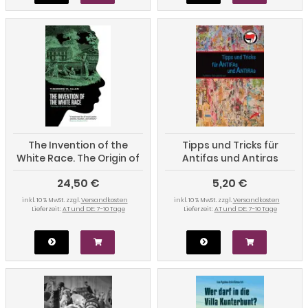
The Invention of the
Tipps und Tricks für
White Race. The Origin of
Antifas und Antiras
Racial Oppression
24,50 €
5,20 €
inkl. 10 % MwSt. zzgl.
Versandkosten
inkl. 10 % MwSt. zzgl.
Versandkosten
Lieferzeit:
AT und DE: 7-10 Tage
Lieferzeit:
AT und DE: 7-10 Tage