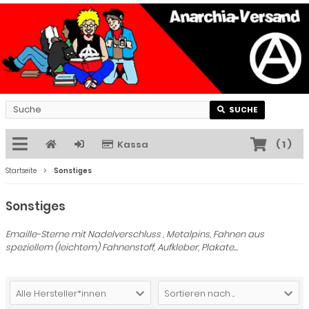
SUCHE
Kassa
(
1
)
Startseite
Sonstiges
Sonstiges
Emaille-Sterne mit Nadelverschluss , Metalpins, Fahnen aus
speziellem (leichtem) Fahnenstoff, Aufkleber, Plakate...
Alle Hersteller*innen
Sortieren nach ...