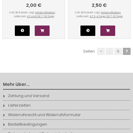
2,00 €
2,50 €
inkl. 20 % MwSt. zzgl.
Versandkosten
inkl. 20 % MwSt. zzgl.
Versandkosten
Lieferzeit:
AT und DE: 7-10 Tage
Lieferzeit:
AT 3-4 Tage, DE 7-10 Tage
Seiten:
«
...
6
7
Mehr über...
Zahlung und Versand
Lieferzeiten
Widerrufsrecht und Widerrufsformular
Bestellbedingungen