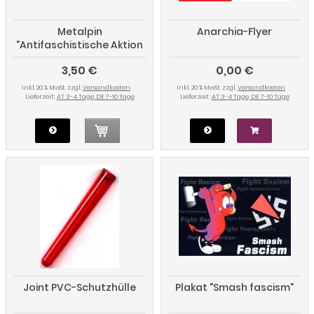
Metalpin
Anarchia-Flyer
"Antifaschistische Aktion
rot/rot"
3,50 €
0,00 €
inkl. 20 % MwSt. zzgl.
Versandkosten
inkl. 20 % MwSt. zzgl.
Versandkosten
Lieferzeit:
AT 3-4 Tage, DE 7-10 Tage
Lieferzeit:
AT 3-4 Tage, DE 7-10 Tage
Joint PVC-Schutzhülle
Plakat "Smash fascism"