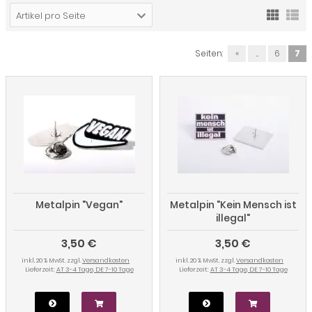
Artikel pro Seite
Seiten:
«
...
6
7
Metalpin "Vegan"
Metalpin "Kein Mensch ist
illegal"
3,50 €
3,50 €
inkl. 20 % MwSt. zzgl.
Versandkosten
inkl. 20 % MwSt. zzgl.
Versandkosten
Lieferzeit:
AT 3-4 Tage, DE 7-10 Tage
Lieferzeit:
AT 3-4 Tage, DE 7-10 Tage