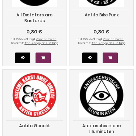
All Dictators are
Antifa Bike Punx
Bastards
0,80 €
0,80 €
inkl. 20 % MwSt. zzgl.
Versandkosten
inkl. 20 % MwSt. zzgl.
Versandkosten
Lieferzeit:
AT 3-4 Tage, DE 7-10 Tage
Lieferzeit:
AT 3-4 Tage, DE 7-10 Tage
Antifa Genclik
Antifaschistische
Illuminaten