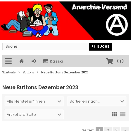
SUCHE
Kassa
(
1
)
Startseite
Buttons
Neue Buttons Dezember 2023
Neue Buttons Dezember 2023
Alle Hersteller*innen
Sortieren nach ...
Artikel pro Seite
Seiten:
1
2
3
»