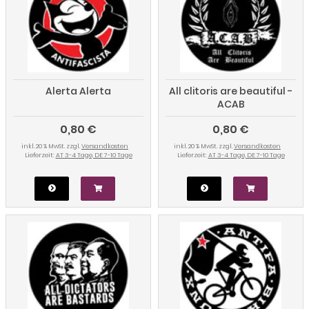
Alerta Alerta
All clitoris are beautiful -
ACAB
0,80 €
0,80 €
inkl. 20 % MwSt. zzgl.
Versandkosten
inkl. 20 % MwSt. zzgl.
Versandkosten
Lieferzeit:
AT 3-4 Tage, DE 7-10 Tage
Lieferzeit:
AT 3-4 Tage, DE 7-10 Tage