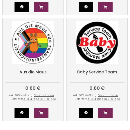
Aus die Maus
Baby Service Team
0,80 €
0,80 €
inkl. 20 % MwSt. zzgl.
Versandkosten
inkl. 20 % MwSt. zzgl.
Versandkosten
Lieferzeit:
AT 3-4 Tage, DE 7-10 Tage
Lieferzeit:
AT 3-4 Tage, DE 7-10 Tage