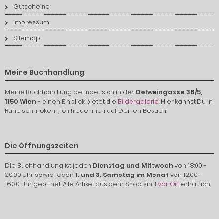
Gutscheine
Impressum
Sitemap
Meine Buchhandlung
Meine Buchhandlung befindet sich in der
Oelweingasse 36/5,
1150 Wien
- einen Einblick bietet die
Bildergalerie
. Hier kannst Du in
Ruhe schmökern, ich freue mich auf Deinen Besuch!
Die Öffnungszeiten
Die Buchhandlung ist jeden
Dienstag und Mittwoch
von 18:00 -
20:00 Uhr sowie jeden
1. und 3. Samstag im Monat
von 12:00 -
16:30 Uhr geöffnet. Alle Artikel aus dem Shop sind
vor Ort
erhältlich.