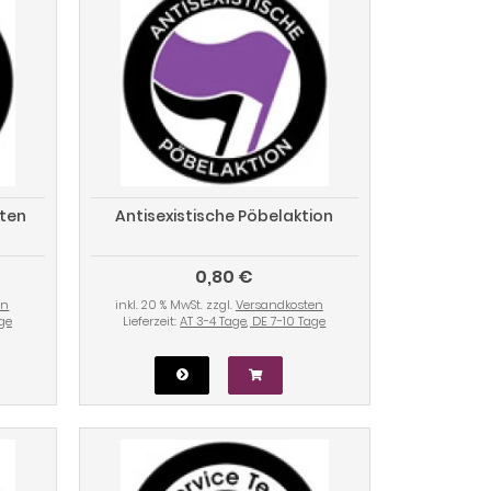
aten
Antisexistische Pöbelaktion
0,80 €
en
inkl. 20 % MwSt. zzgl.
Versandkosten
age
Lieferzeit:
AT 3-4 Tage, DE 7-10 Tage