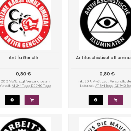
Antifa Genclik
Antifaschistische Illumin
0,80 €
0,80 €
l. 20 % MwSt. zzgl.
Versandkosten
inkl. 20 % MwSt. zzgl.
Versandkost
eferzeit:
AT 3-4 Tage, DE 7-10 Tage
Lieferzeit:
AT 3-4 Tage, DE 7-10 T