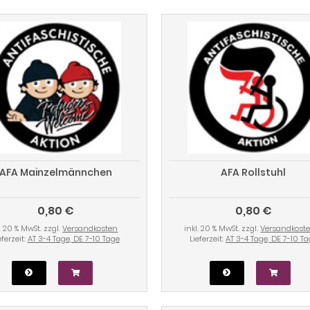
AFA Mainzelmännchen
AFA Rollstuhl
0,80 €
0,80 €
l. 20 % MwSt. zzgl.
Versandkosten
inkl. 20 % MwSt. zzgl.
Versandkost
eferzeit:
AT 3-4 Tage, DE 7-10 Tage
Lieferzeit:
AT 3-4 Tage, DE 7-10 T