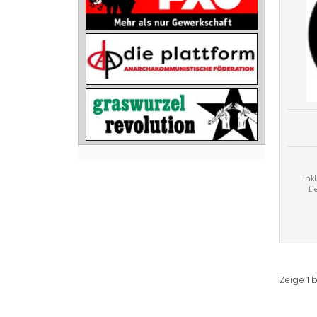
ink
Li
Zeige
1
b