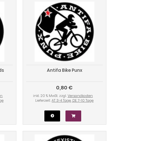
ds
Antifa Bike Punx
0,80 €
en
inkl. 20 % MwSt. zzgl.
Versandkosten
age
Lieferzeit:
AT 3-4 Tage, DE 7-10 Tage