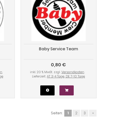
Baby Service Team
0,80 €
en
inkl. 20 % MwSt. zzgl.
Versandkosten
age
Lieferzeit:
AT 3-4 Tage, DE 7-10 Tage
Seiten:
1
2
3
»