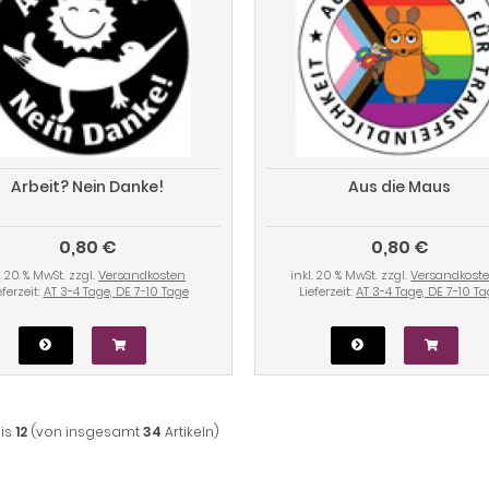
Arbeit? Nein Danke!
Aus die Maus
0,80 €
0,80 €
l. 20 % MwSt. zzgl.
Versandkosten
inkl. 20 % MwSt. zzgl.
Versandkost
eferzeit:
AT 3-4 Tage, DE 7-10 Tage
Lieferzeit:
AT 3-4 Tage, DE 7-10 T
is
12
(von insgesamt
34
Artikeln)