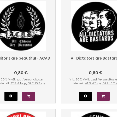
clitoris are beautiful - ACAB
All Dictators are Bastar
0,80 €
0,80 €
l. 20 % MwSt. zzgl.
Versandkosten
inkl. 20 % MwSt. zzgl.
Versandkost
eferzeit:
AT 3-4 Tage, DE 7-10 Tage
Lieferzeit:
AT 3-4 Tage, DE 7-10 T