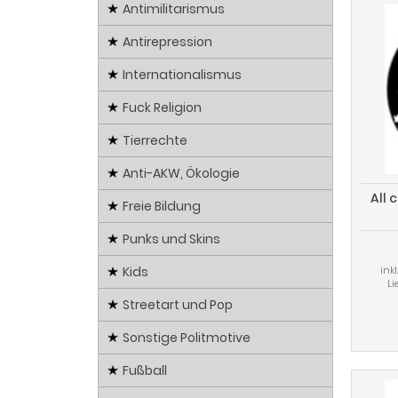
Antimilitarismus
Antirepression
Internationalismus
Fuck Religion
Tierrechte
Anti-AKW, Ökologie
All 
Freie Bildung
Punks und Skins
ink
Kids
Li
Streetart und Pop
Sonstige Politmotive
Fußball