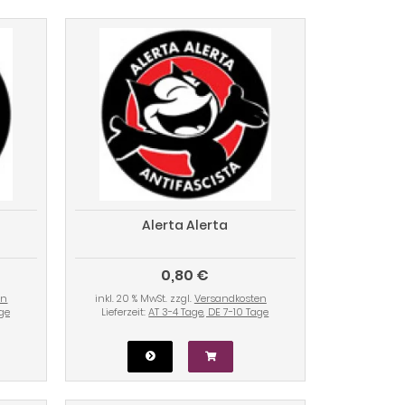
Alerta Alerta
0,80 €
en
inkl. 20 % MwSt. zzgl.
Versandkosten
age
Lieferzeit:
AT 3-4 Tage, DE 7-10 Tage