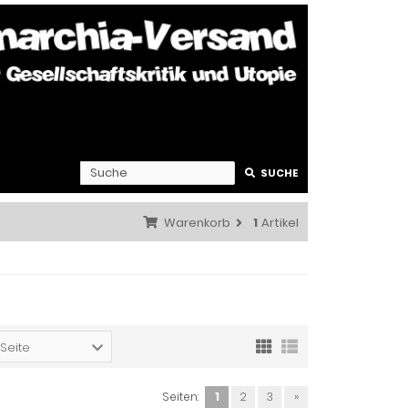
SUCHE
Warenkorb
1
Artikel
 Seite
Seiten:
1
2
3
»