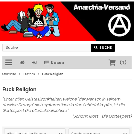
SUCHE
Kassa
(
1
)
Startseite
Buttons
Fuck Religion
Fuck Religion
"Unter allen Geisteskrankheiten, welche "der Mensch in seinem
dunklen Drange" sich systematisch in den Schädel impfte, ist die
Gottespest die allerscheußlichste."
(Johann Most - Die Gottespest)
Alle Hersteller*innen
Sortieren nach ...