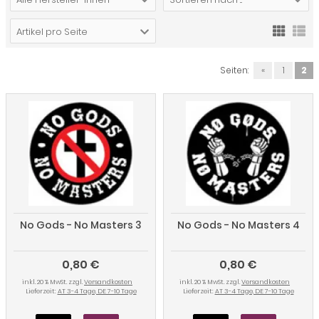
Artikel pro Seite
Seiten:
«
1
2
No Gods - No Masters 3
No Gods - No Masters 4
0,80 €
0,80 €
inkl. 20 % MwSt. zzgl.
Versandkosten
inkl. 20 % MwSt. zzgl.
Versandkosten
Lieferzeit:
AT 3-4 Tage, DE 7-10 Tage
Lieferzeit:
AT 3-4 Tage, DE 7-10 Tage