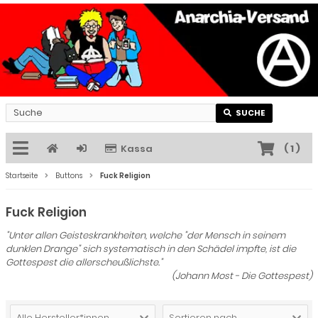
SUCHE
Kassa
(
1
)
Startseite
Buttons
Fuck Religion
Fuck Religion
"Unter allen Geisteskrankheiten, welche "der Mensch in seinem
dunklen Drange" sich systematisch in den Schädel impfte, ist die
Gottespest die allerscheußlichste."
(Johann Most - Die Gottespest)
Alle Hersteller*innen
Sortieren nach ...