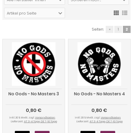
Artikel pro Seite
Seiten:
«
1
2
No Gods - No Masters 3
No Gods - No Masters 4
0,80 €
0,80 €
inkl. 20 % MwSt. zzgl.
Versandkosten
inkl. 20 % MwSt. zzgl.
Versandkosten
Lieferzeit:
AT 3-4 Tage, DE 7-10 Tage
Lieferzeit:
AT 3-4 Tage, DE 7-10 Tage