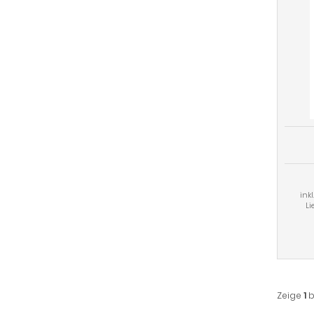
ink
Li
Zeige
1
b