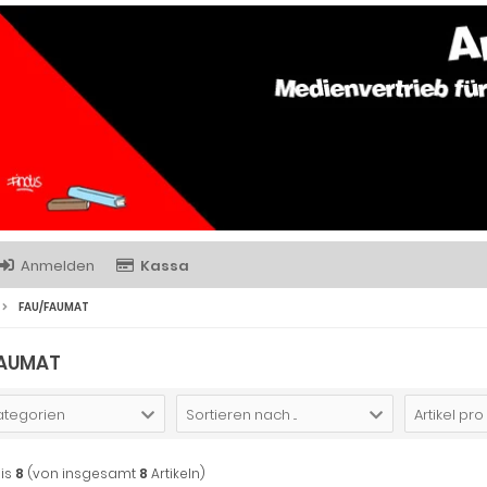
Anmelden
Kassa
FAU/FAUMAT
FAUMAT
Kategorien
Sortieren nach ...
Artikel pro
is
8
(von insgesamt
8
Artikeln)