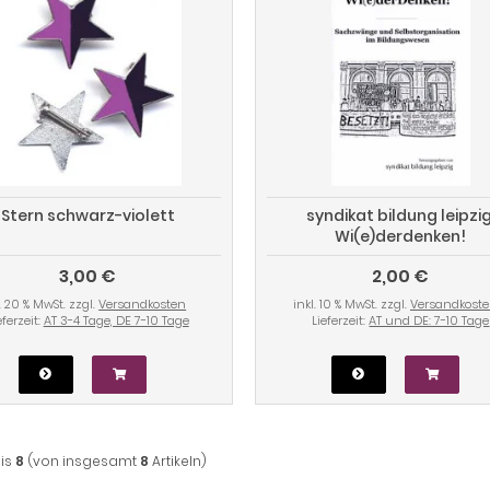
Stern schwarz-violett
syndikat bildung leipzig
Wi(e)derdenken!
3,00 €
2,00 €
l. 20 % MwSt. zzgl.
Versandkosten
inkl. 10 % MwSt. zzgl.
Versandkost
eferzeit:
AT 3-4 Tage, DE 7-10 Tage
Lieferzeit:
AT und DE: 7-10 Tage
is
8
(von insgesamt
8
Artikeln)