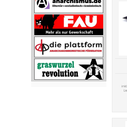
ink
Li