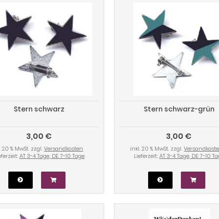
Stern schwarz
Stern schwarz-grün
3,00 €
3,00 €
l. 20 % MwSt. zzgl.
Versandkosten
inkl. 20 % MwSt. zzgl.
Versandkost
eferzeit:
AT 3-4 Tage, DE 7-10 Tage
Lieferzeit:
AT 3-4 Tage, DE 7-10 T