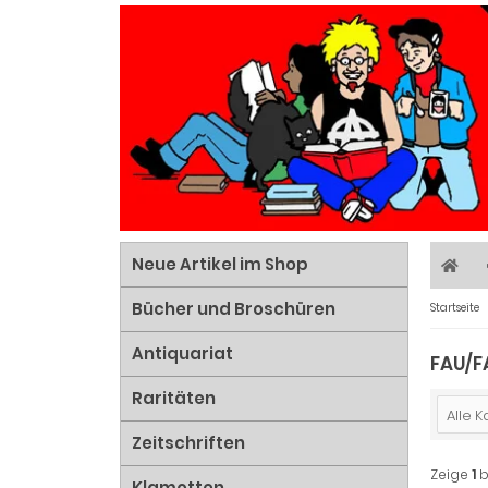
Neue Artikel im Shop
Bücher und Broschüren
Startseite
Antiquariat
FAU/
Raritäten
Alle 
Zeitschriften
Zeige
1
b
Klamotten