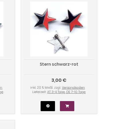
Stern schwarz-rot
3,00 €
en
inkl. 20 % MwSt. zzgl.
Versandkosten
age
Lieferzeit:
AT 3-4 Tage, DE 7-10 Tage