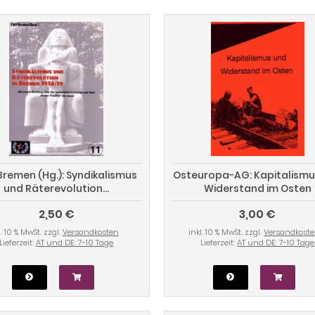
Bremen (Hg.): Syndikalismus
Osteuropa-AG: Kapitalismu
und Räterevolution...
Widerstand im Osten
2,50 €
3,00 €
l. 10 % MwSt. zzgl.
Versandkosten
inkl. 10 % MwSt. zzgl.
Versandkost
Lieferzeit:
AT und DE: 7-10 Tage
Lieferzeit:
AT und DE: 7-10 Tage