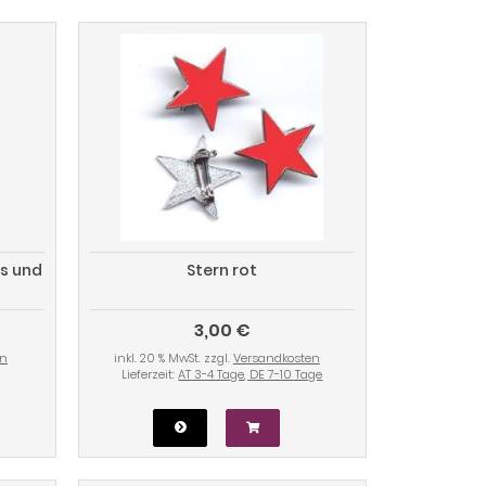
s und
Stern rot
3,00 €
en
inkl. 20 % MwSt. zzgl.
Versandkosten
Lieferzeit:
AT 3-4 Tage, DE 7-10 Tage