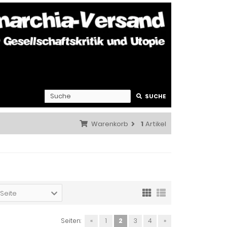
SUCHE
Warenkorb
1
Artikel
 Seite
Seiten:
«
1
2
3
4
»