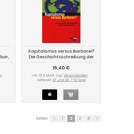
Kapitalismus versus Barbarei?
sbar,
Die Geschichtsschreibung der
Erde
Neuen Weltordnung
16,40 €
en
inkl. 10 % MwSt. zzgl.
Versandkosten
Lieferzeit:
AT und DE: 7-10 Tage
Seiten:
«
1
2
3
4
»