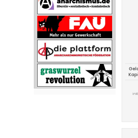
Geld
Kapi
p
ink