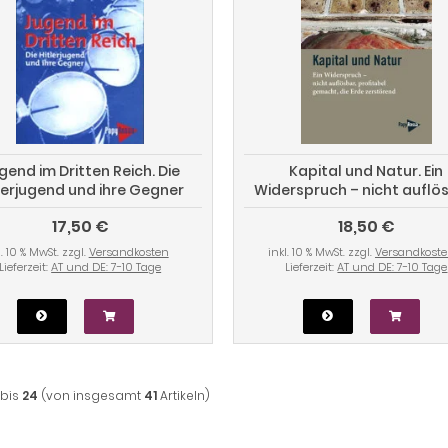
gend im Dritten Reich. Die
Kapital und Natur. Ein
lerjugend und ihre Gegner
Widerspruch – nicht auflö
profitabel gemacht, die 
17,50 €
18,50 €
zerstörend
l. 10 % MwSt. zzgl.
Versandkosten
inkl. 10 % MwSt. zzgl.
Versandkost
Lieferzeit:
AT und DE: 7-10 Tage
Lieferzeit:
AT und DE: 7-10 Tage
bis
24
(von insgesamt
41
Artikeln)