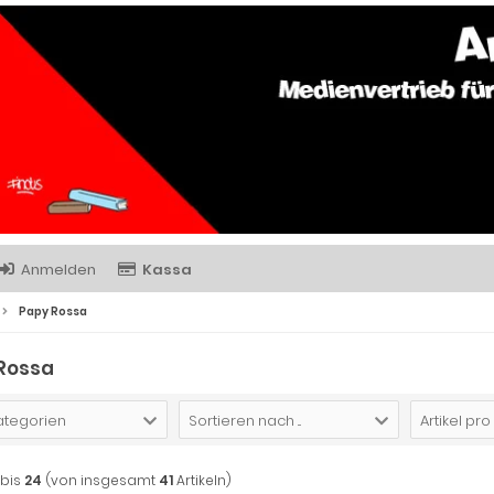
Anmelden
Kassa
Papy Rossa
Rossa
Kategorien
Sortieren nach ...
Artikel pro
bis
24
(von insgesamt
41
Artikeln)