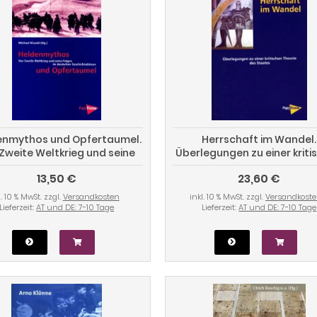
enmythos und Opfertaumel.
Herrschaft im Wandel.
Zweite Weltkrieg und seine
Überlegungen zu einer kriti
Folgen im deutschen
Theorie des Staates
13,50 €
23,60 €
Geschichtsdiskurs
l. 10 % MwSt. zzgl.
Versandkosten
inkl. 10 % MwSt. zzgl.
Versandkost
Lieferzeit:
AT und DE: 7-10 Tage
Lieferzeit:
AT und DE: 7-10 Tage