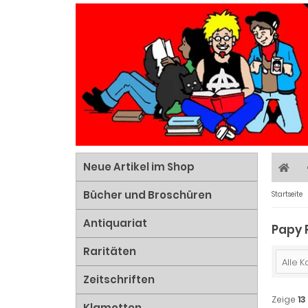
Neue Artikel im Shop
Bücher und Broschüren
Startseite
Antiquariat
Papy 
Raritäten
Alle 
Zeitschriften
Zeige
13
Klamotten