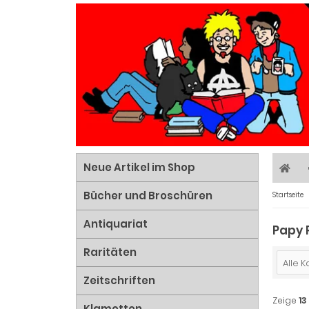
Neue Artikel im Shop
Bücher und Broschüren
Startseite
Antiquariat
Papy 
Raritäten
Alle 
Zeitschriften
Zeige
13
Klamotten