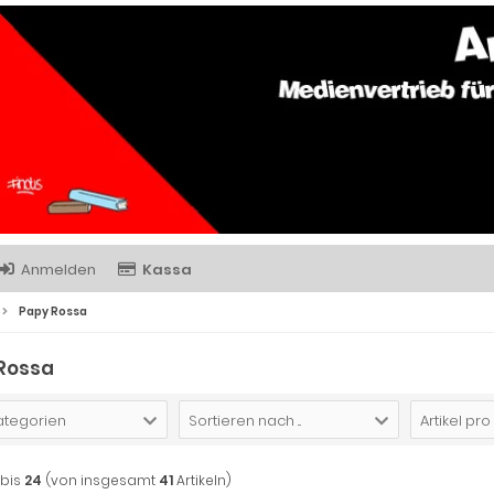
Anmelden
Kassa
Papy Rossa
Rossa
Kategorien
Sortieren nach ...
Artikel pro
bis
24
(von insgesamt
41
Artikeln)