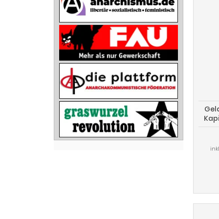
Geld
Kapi
p
ink