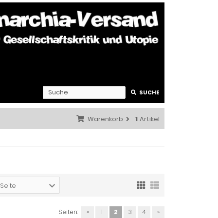
SUCHE
Warenkorb
1
Artikel
 Seite
Seiten:
«
1
2
3
4
»