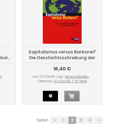
Kapitalismus versus Barbarei?
sbar,
Die Geschichtsschreibung der
Erde
Neuen Weltordnung
16,40 €
en
inkl. 10 % MwSt. zzgl.
Versandkosten
Lieferzeit:
AT und DE: 7-10 Tage
Seiten:
«
1
2
3
4
»