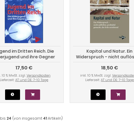
gend im Dritten Reich. Die
Kapital und Natur. Ein
lerjugend und ihre Gegner
Widerspruch – nicht auflö
profitabel gemacht, die 
17,50 €
18,50 €
zerstörend
l. 10 % MwSt. zzgl.
Versandkosten
inkl. 10 % MwSt. zzgl.
Versandkost
Lieferzeit:
AT und DE: 7-10 Tage
Lieferzeit:
AT und DE: 7-10 Tage
bis
24
(von insgesamt
41
Artikeln)