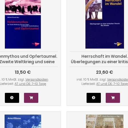
enmythos und Opfertaumel.
Herrschaft im Wandel.
Zweite Weltkrieg und seine
Überlegungen zu einer kriti
Folgen im deutschen
Theorie des Staates
13,50 €
23,60 €
Geschichtsdiskurs
l. 10 % MwSt. zzgl.
Versandkosten
inkl. 10 % MwSt. zzgl.
Versandkost
Lieferzeit:
AT und DE: 7-10 Tage
Lieferzeit:
AT und DE: 7-10 Tage