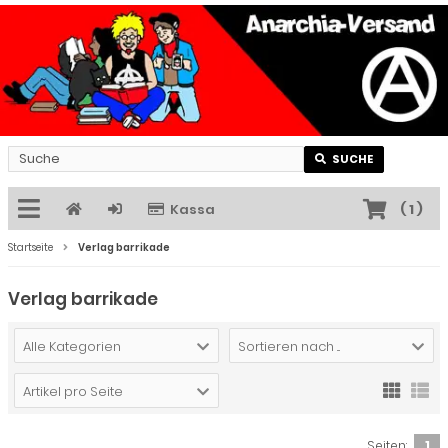
SUCHE
Kassa
(
1
)
Startseite
Verlag barrikade
Verlag barrikade
Alle Kategorien
Sortieren nach ...
Artikel pro Seite
Seiten:
1