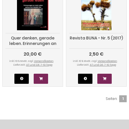
Quer denken, gerade
Revista BUNA - Nr. 5 (2017)
leben. Erinnerungen an
mein Leben und an Luis
20,00 €
2,50 €
Andrés Edo
inkl. 10 % MwSt. zzgl.
Versandkosten
inkl. 10 % MwSt. zzgl.
Versandkosten
Lieferzeit:
AT und DE: 7-10 Tage
Lieferzeit:
AT und DE: 7-10 Tage
Seiten:
1