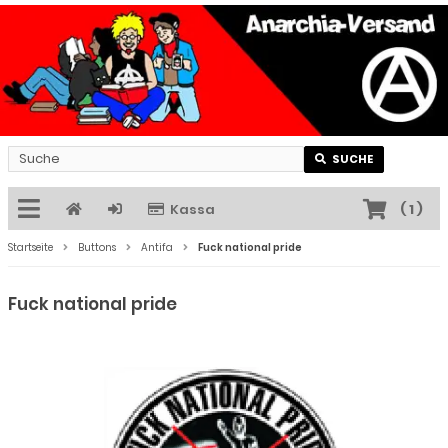
SUCHE
Kassa
(
1
)
Startseite
Buttons
Antifa
Fuck national pride
Fuck national pride