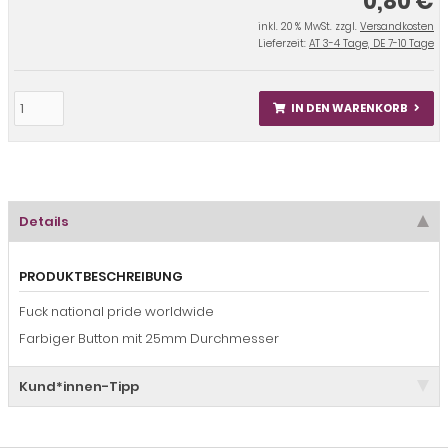
0,80 €
inkl. 20 % MwSt. zzgl.
Versandkosten
Lieferzeit:
AT 3-4 Tage, DE 7-10 Tage
IN DEN WARENKORB
Details
PRODUKTBESCHREIBUNG
Fuck national pride worldwide
Farbiger Button mit 25mm Durchmesser
Kund*innen-Tipp