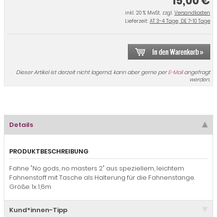
15,00 €
inkl. 20 % MwSt. zzgl.
Versandkosten
Lieferzeit:
AT 3-4 Tage, DE 7-10 Tage
Dieser Artikel ist derzeit nicht lagernd, kann aber gerne per
E-Mail
angefragt
werden.
Details
PRODUKTBESCHREIBUNG
Fahne "No gods, no masters 2" aus speziellem, leichtem
Fahnenstoff mit Tasche als Halterung für die Fahnenstange.
Größe: 1x 1,6m
Kund*innen-Tipp