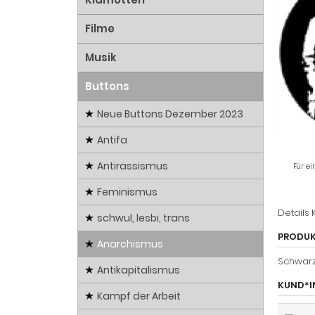
Filme
Musik
Buttons
Neue Buttons Dezember 2023
Antifa
Antirassismus
Für ei
Feminismus
Details
schwul, lesbi, trans
PRODUK
Anarchismus
Schwarz
Antikapitalismus
KUND*IN
Kampf der Arbeit