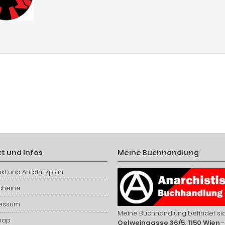
t und Infos
Meine Buchhandlung
kt und Anfahrtsplan
cheine
essum
Meine Buchhandlung befindet sic
map
Oelweingasse 36/5, 1150 Wien
-