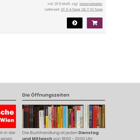
inkl. 20 % MwSt. zzgl.
Versandkosten
Lieferzeit:
AT 3-4 Tage, DE 7-10 Tage
Die Öffnungszeiten
h in der
Die Buchhandlung ist jeden
Dienstag
 einen
und Mittwoch
von 18:00 - 20:00 Uhr