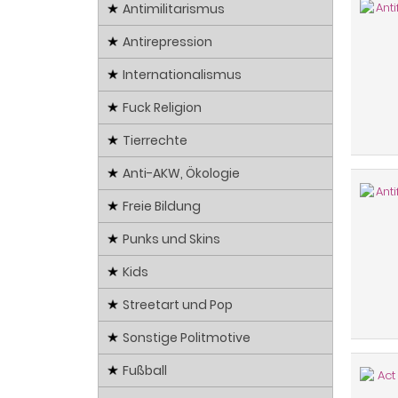
Antimilitarismus
Antirepression
Internationalismus
Fuck Religion
Tierrechte
Anti-AKW, Ökologie
Freie Bildung
Punks und Skins
Kids
Streetart und Pop
Sonstige Politmotive
Fußball