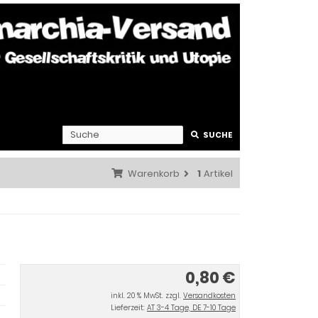
SUCHE
Warenkorb
1
Artikel
0,80 €
inkl. 20 % MwSt. zzgl.
Versandkosten
Lieferzeit:
AT 3-4 Tage, DE 7-10 Tage