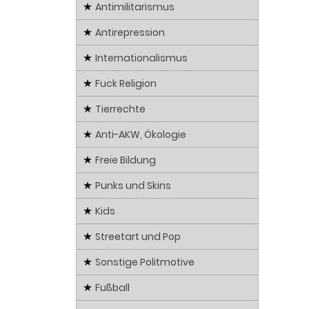
Antimilitarismus
Antirepression
Internationalismus
Fuck Religion
Tierrechte
Anti-AKW, Ökologie
Freie Bildung
Punks und Skins
Kids
Streetart und Pop
Sonstige Politmotive
Fußball