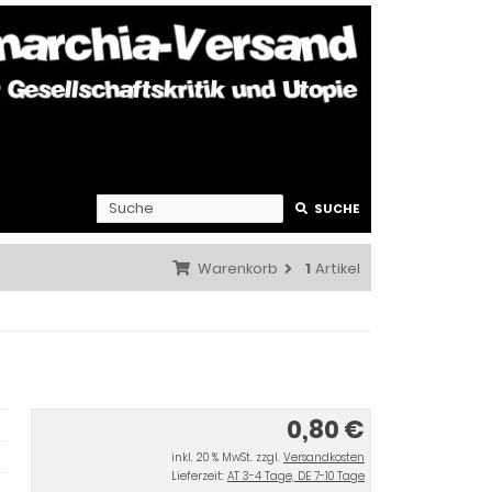
SUCHE
Warenkorb
1
Artikel
0,80 €
inkl. 20 % MwSt. zzgl.
Versandkosten
Lieferzeit:
AT 3-4 Tage, DE 7-10 Tage