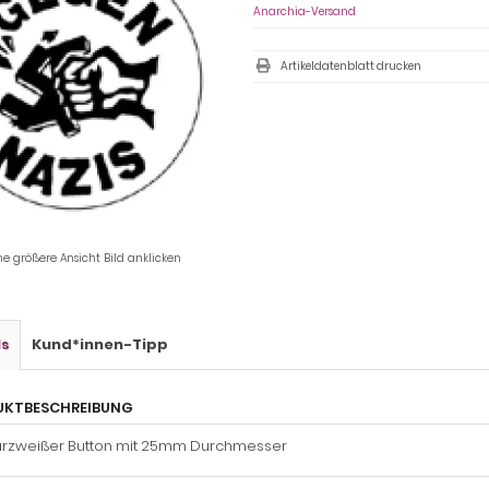
Anarchia-Versand
Artikeldatenblatt drucken
ne größere Ansicht Bild anklicken
ls
Kund*innen-Tipp
UKTBESCHREIBUNG
rzweißer Button mit 25mm Durchmesser