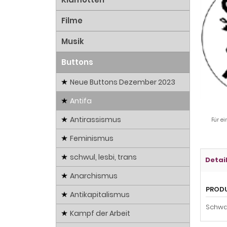
Filme
Musik
Buttons
Neue Buttons Dezember 2023
Antifa
Antirassismus
Für ei
Feminismus
schwul, lesbi, trans
Detai
Anarchismus
PROD
Antikapitalismus
Schwa
Kampf der Arbeit