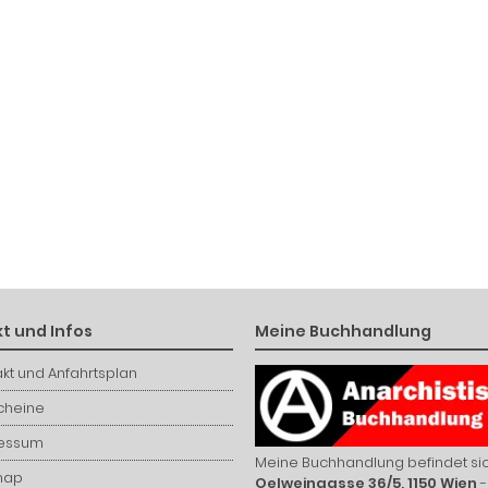
t und Infos
Meine Buchhandlung
kt und Anfahrtsplan
cheine
essum
Meine Buchhandlung befindet sic
map
Oelweingasse 36/5, 1150 Wien
-