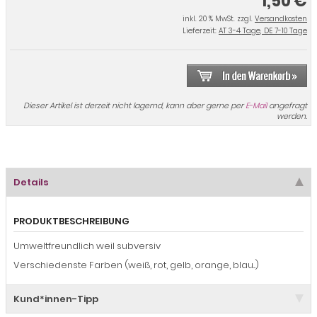
1,50 €
inkl. 20 % MwSt. zzgl.
Versandkosten
Lieferzeit:
AT 3-4 Tage, DE 7-10 Tage
Dieser Artikel ist derzeit nicht lagernd, kann aber gerne per
E-Mail
angefragt
werden.
Details
PRODUKTBESCHREIBUNG
Umweltfreundlich weil subversiv
Verschiedenste Farben (weiß, rot, gelb, orange, blau...)
Kund*innen-Tipp