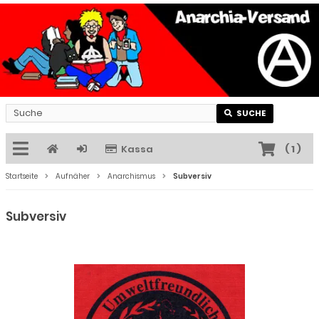
SUCHE
Kassa
(
1
)
Startseite
Aufnäher
Anarchismus
Subversiv
Subversiv