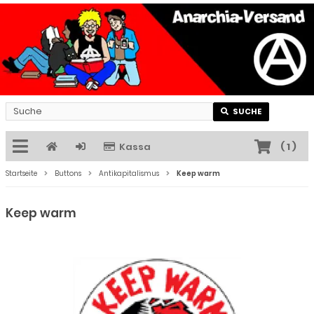
SUCHE
Kassa
(
1
)
Startseite
Buttons
Antikapitalismus
Keep warm
Keep warm