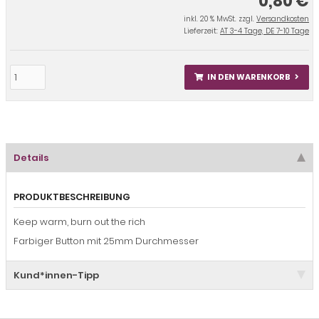
0,80 €
inkl. 20 % MwSt. zzgl.
Versandkosten
Lieferzeit:
AT 3-4 Tage, DE 7-10 Tage
IN DEN WARENKORB
Details
PRODUKTBESCHREIBUNG
Keep warm, burn out the rich
Farbiger Button mit 25mm Durchmesser
Kund*innen-Tipp