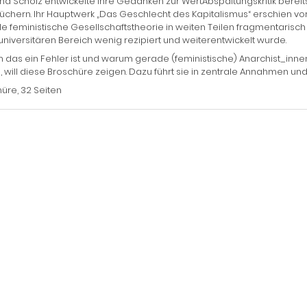
ha Scholz entwickelte ihre Gedanken zur WertAbspaltungskritik bereits
üchern. Ihr Hauptwerk „Das Geschlecht des Kapitalismus“ erschien vo
le feministische Gesellschaftstheorie in weiten Teilen fragmentarisc
niversitären Bereich wenig rezipiert und weiterentwickelt wurde.
das ein Fehler ist und warum gerade (feministische) Anarchist_inne
n, will diese Broschüre zeigen. Dazu führt sie in zentrale Annahmen und
üre, 32 Seiten