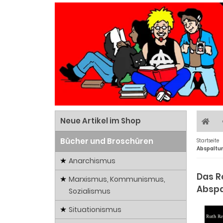
Neue Artikel im Shop
Bücher und Broschüren
Startseite
Abspaltu
Anarchismus
Das R
Marxismus, Kommunismus,
Abspa
Sozialismus
Situationismus