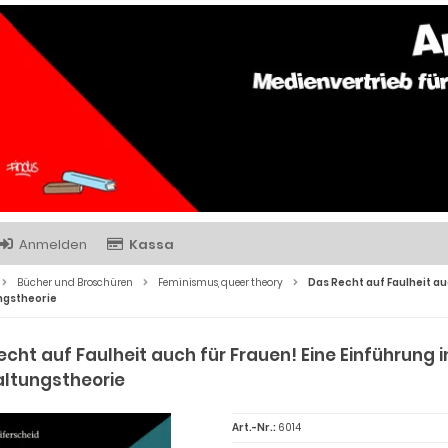
Anmelden
Kassa
Bücher und Broschüren
Feminismus, queer theory
Das Recht auf Faulheit au
ngstheorie
echt auf Faulheit auch für Frauen! Eine Einführung 
ltungstheorie
Art.-Nr.:
6014