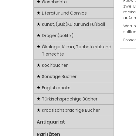
Roswit
Geschichte
zwei B
radika
Literatur und Comics
außeru
Kunst, (Sub)Kultur und Fußball
Warum 
sollte
Drogen(politik)
Brosch
Ökologie, Klima, Technikkritik und
Tierrechte
Kochbücher
Sonstige Bücher
English books
Türkischsprachige Bücher
Kroatischsprachige Bücher
Antiquariat
Raritäten