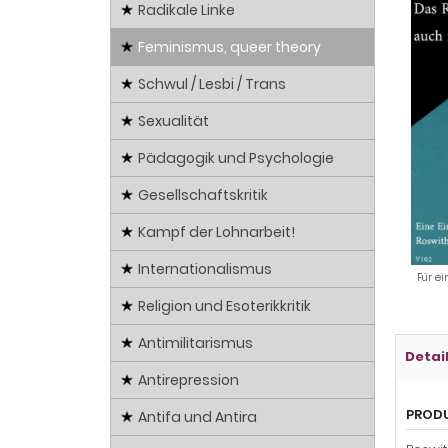
Radikale Linke
Feminismus, queer theory
Schwul / Lesbi / Trans
Sexualität
Pädagogik und Psychologie
Gesellschaftskritik
Kampf der Lohnarbeit!
Internationalismus
Für ei
Religion und Esoterikkritik
Antimilitarismus
Detai
Antirepression
PROD
Antifa und Antira