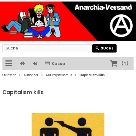
SUCHE
Kassa
(
1
)
Startseite
Aufnäher
Antikapitalismus
Capitalism kills
Capitalism kills