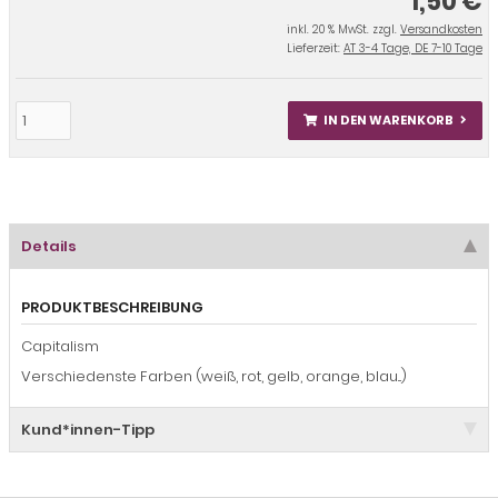
1,50 €
inkl. 20 % MwSt. zzgl.
Versandkosten
Lieferzeit:
AT 3-4 Tage, DE 7-10 Tage
IN DEN WARENKORB
Details
PRODUKTBESCHREIBUNG
Capitalism
Verschiedenste Farben (weiß, rot, gelb, orange, blau...)
Kund*innen-Tipp