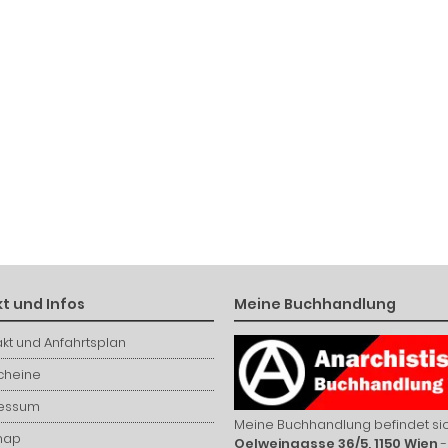
t und Infos
Meine Buchhandlung
kt und Anfahrtsplan
cheine
essum
Meine Buchhandlung befindet sic
map
Oelweingasse 36/5, 1150 Wien
-