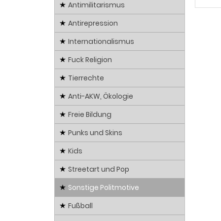
Antimilitarismus
Antirepression
Internationalismus
Fuck Religion
Tierrechte
Anti-AKW, Ökologie
Freie Bildung
Punks und Skins
Kids
Streetart und Pop
Sonstige Politmotive
Fußball