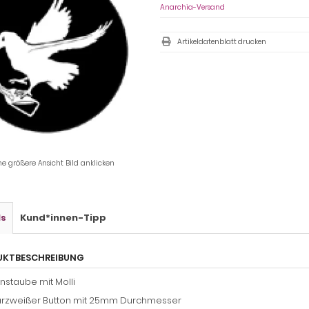
Anarchia-Versand
Artikeldatenblatt drucken
ne größere Ansicht Bild anklicken
ls
Kund*innen-Tipp
UKTBESCHREIBUNG
nstaube mit Molli
rzweißer Button mit 25mm Durchmesser