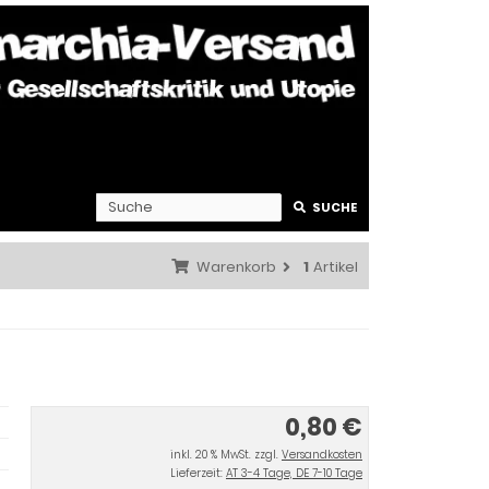
SUCHE
Warenkorb
1
Artikel
0,80 €
inkl. 20 % MwSt. zzgl.
Versandkosten
Lieferzeit:
AT 3-4 Tage, DE 7-10 Tage