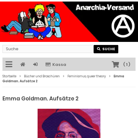
SUCHE
Kassa
(
1
)
Startseite
Bücher und Broschüren
Feminismus, queer theory
Emma
Goldman. Aufsätze 2
Emma Goldman. Aufsätze 2