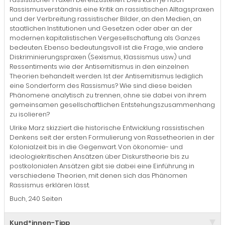
Rassismusverständnis eine Kritik an rassistischen Alltagspraxen
und der Verbreitung rassistischer Bilder, an den Medien, an
staatlichen Institutionen und Gesetzen oder aber an der
modernen kapitalistischen Vergesellschaftung als Ganzes
bedeuten. Ebenso bedeutungsvoll ist die Frage, wie andere
Diskriminierungspraxen (Sexismus, Klassismus usw.) und
Ressentiments wie der Antisemitismus in den einzelnen
Theorien behandelt werden. Ist der Antisemitismus lediglich
eine Sonderform des Rassismus? Wie sind diese beiden
Phänomene analytisch zu trennen, ohne sie dabei von ihrem
gemeinsamen gesellschaftlichen Entstehungszusammenhang
zu isolieren?
Ulrike Marz skizziert die historische Entwicklung rassistischen
Denkens seit der ersten Formulierung von Rassetheorien in der
Kolonialzeit bis in die Gegenwart. Von ökonomie- und
ideologiekritischen Ansätzen über Diskurstheorie bis zu
postkolonialen Ansätzen gibt sie dabei eine Einführung in
verschiedene Theorien, mit denen sich das Phänomen
Rassismus erklären lässt.
Buch, 240 Seiten
Kund*innen-Tipp