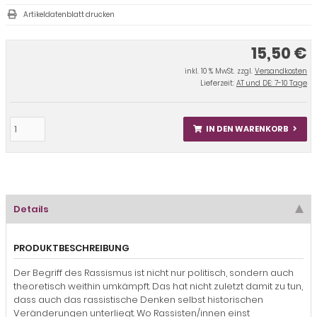
Artikeldatenblatt drucken
15,50 €
inkl. 10 % MwSt. zzgl.
Versandkosten
Lieferzeit:
AT und DE: 7-10 Tage
IN DEN WARENKORB
Details
PRODUKTBESCHREIBUNG
Der Begriff des Rassismus ist nicht nur politisch, sondern auch
theoretisch weithin umkämpft. Das hat nicht zuletzt damit zu tun,
dass auch das rassistische Denken selbst historischen
Veränderungen unterliegt. Wo Rassisten/innen einst