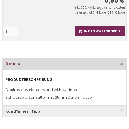
0,80 €
inkl. 20 % MwSt. zzgl.
Versandkosten
Lieferzeit:
AT 3-4 Tage, DE 7-10 Tage
IN DEN WARENKORB
Details
PRODUKTBESCHREIBUNG
Destroy devisions - world without lines
Schwarzweißer Button mit 25mm Durchmesser
Kund*innen-Tipp