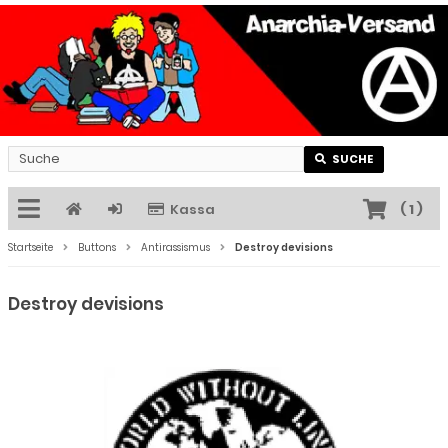
SUCHE
Kassa
(
1
)
Startseite
Buttons
Antirassismus
Destroy devisions
Destroy devisions