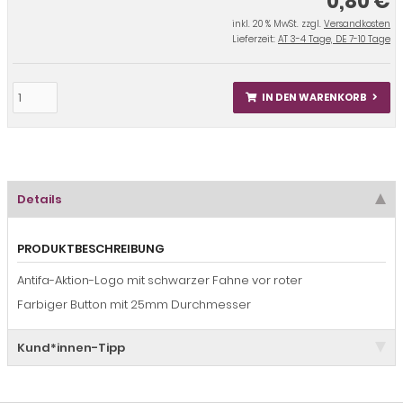
0,80 €
inkl. 20 % MwSt. zzgl.
Versandkosten
Lieferzeit:
AT 3-4 Tage, DE 7-10 Tage
IN DEN WARENKORB
Details
PRODUKTBESCHREIBUNG
Antifa-Aktion-Logo mit schwarzer Fahne vor roter
Farbiger Button mit 25mm Durchmesser
Kund*innen-Tipp