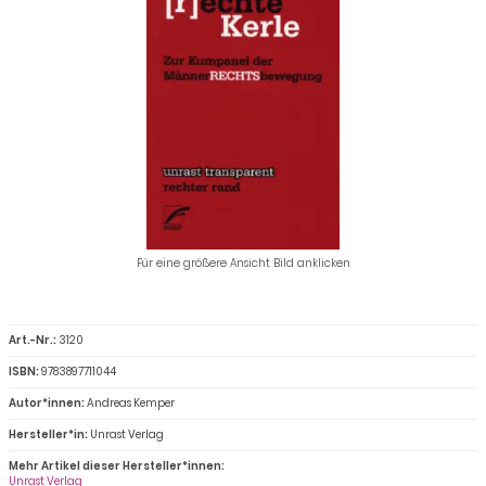
Für eine größere Ansicht Bild anklicken
Art.-Nr.:
3120
ISBN:
9783897711044
Autor*innen:
Andreas Kemper
Hersteller*in:
Unrast Verlag
Mehr Artikel dieser Hersteller*innen:
Unrast Verlag