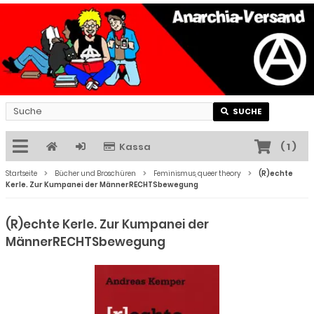
SUCHE
Kassa
(
1
)
Startseite
Bücher und Broschüren
Feminismus, queer theory
(R)echte
Kerle. Zur Kumpanei der MännerRECHTSbewegung
(R)echte Kerle. Zur Kumpanei der
MännerRECHTSbewegung