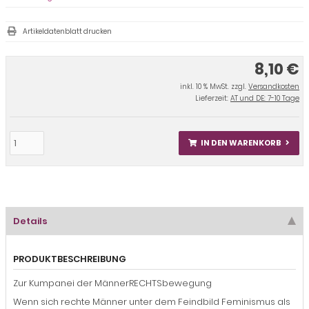
Artikeldatenblatt drucken
8,10 €
inkl. 10 % MwSt. zzgl.
Versandkosten
Lieferzeit:
AT und DE: 7-10 Tage
IN DEN WARENKORB
Details
PRODUKTBESCHREIBUNG
Zur Kumpanei der MännerRECHTSbewegung
Wenn sich rechte Männer unter dem Feindbild Feminismus als