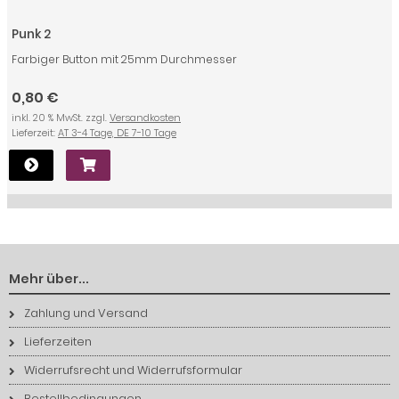
Punk 2
Farbiger Button mit 25mm Durchmesser
0,80 €
inkl. 20 % MwSt. zzgl.
Versandkosten
Lieferzeit:
AT 3-4 Tage, DE 7-10 Tage
Mehr über...
Zahlung und Versand
Lieferzeiten
Widerrufsrecht und Widerrufsformular
Bestellbedingungen