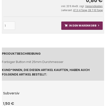
0,80 €
inkl. 20 % MwSt. zzgl.
Versandkosten
Lieferzeit:
AT 3-4 Tage, DE 7-10 Tage
IN DEN WARENKORB
PRODUKTBESCHREIBUNG
Farbiger Button mit 25mm Durchmesser
KUND*INNEN, DIE DIESEN ARTIKEL KAUFTEN, HABEN AUCH
FOLGENDE ARTIKEL BESTELLT:
Subversiv
1,50 €