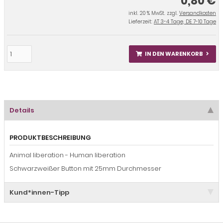
0,80 €
inkl. 20 % MwSt. zzgl.
Versandkosten
Lieferzeit:
AT 3-4 Tage, DE 7-10 Tage
IN DEN WARENKORB
Details
PRODUKTBESCHREIBUNG
Animal liberation - Human liberation
Schwarzweißer Button mit 25mm Durchmesser
Kund*innen-Tipp