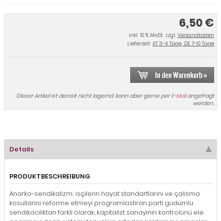
6,50 €
inkl. 10 % MwSt. zzgl.
Versandkosten
Lieferzeit:
AT 3-4 Tage, DE 7-10 Tage
Dieser Artikel ist derzeit nicht lagernd, kann aber gerne per
E-Mail
angefragt
werden.
Details
PRODUKTBESCHREIBUNG
Anarko-sendikalizm; isçilerin hayat standartlarini ve çalisma
kosullarini reforme etmeyi programlastiran parti güdümlü
sendikaciliktan farkli olarak, kapitalist sanayinin kontrolünü ele